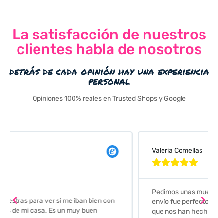
La satisfacción de nuestros
clientes habla de nosotros
detrás de cada opinión hay una experiencia
personal
Opiniones 100% reales en Trusted Shops y Google
Valeria Comellas





Pedimos unas muestras de azulejos para el baño. El
envío fue perfecto pero lo mejor ha sido el seguimiento
que nos han hecho. Nos guiaron y aconsejaron para