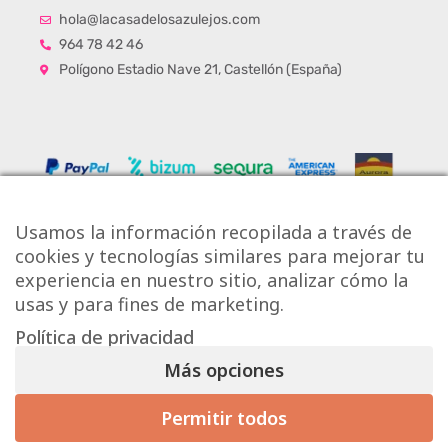
hola@lacasadelosazulejos.com
964 78 42 46
Polígono Estadio Nave 21, Castellón (España)
Usamos la información recopilada a través de
cookies y tecnologías similares para mejorar tu
experiencia en nuestro sitio, analizar cómo la
usas y para fines de marketing.
Política de privacidad
Copyright © Onlytiles S.L.
Más opciones
La Casa de los Azulejos ®
Permitir todos
Mis preferencias de consentimiento
Diseño Web