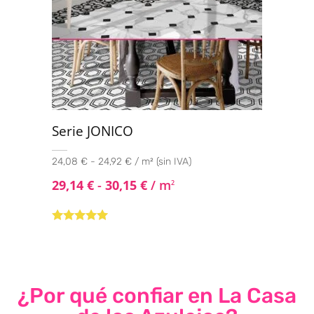
Serie JONICO
24,08 € - 24,92 € / m² (sin IVA)
29,14
€
-
30,15
€
/ m
2
Valorado con
5.00
de 5
¿Por qué confiar en La Casa