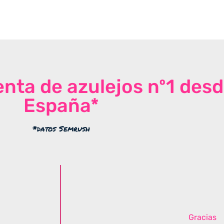
venta de azulejos nº1 des
España*
*datos Semrush
Gracias