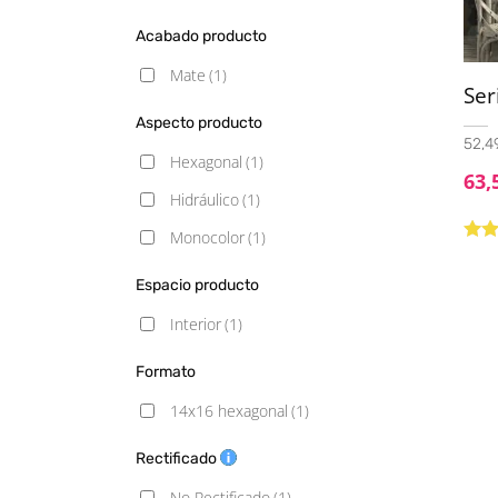
Acabado producto
Mate
(1)
Ser
Aspecto producto
52,4
Hexagonal
(1)
63,
Hidráulico
(1)
Monocolor
(1)
Valo
con
Espacio producto
5
Interior
(1)
Formato
14x16 hexagonal
(1)
Rectificado
No Rectificado
(1)