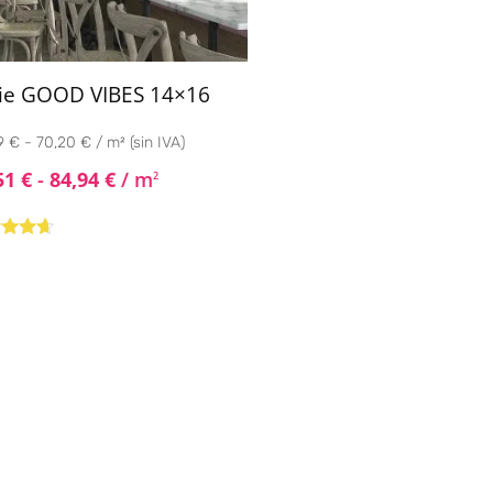
ie GOOD VIBES 14×16
9 € - 70,20 € / m² (sin IVA)
51
€
-
84,94
€
/ m
2
rado
4.50
de