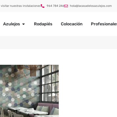
 visitar nuestras instalaciones
964 784 246
hola@lacasadelosazulejos.com
Azulejos
Rodapiés
Colocación
Profesionale