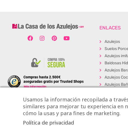
ENLACES
Azulejos
Suelos Porce
Azulejos imi
Baldosas Hid
Azulejos Bar
Azulejos Coc
Azulejos Ba
Baldosas Ext
Usamos la información recopilada a través
Porcelánico
similares para mejorar tu experiencia en nu
Suelos Viníli
cómo la usas y para fines de marketing.
Los + Vendi
Política de privacidad
Copyright © Onlytile