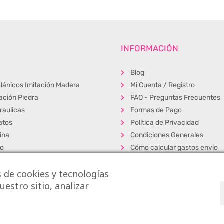
INFORMACIÓN
Blog
lánicos Imitación Madera
Mi Cuenta / Registro
tación Piedra
FAQ - Preguntas Frecuentes
raulicas
Formas de Pago
atos
Política de Privacidad
ina
Condiciones Generales
ño
Cómo calcular gastos envío
erior
Muestras
 de cookies y tecnologías
s
Alta Profesionales
estro sitio, analizar
cos
Exposición y venta
dos
s S.L.
|
La Casa de los Azulejos ®
|
Diseño Web
|
Aviso Legal