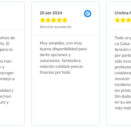
Cristina Martin Serrano
Vanessa







Todo un placer comprar en
Excelent
 muy
La Casa de los Azulejos. La
muy com
ad para
tención recibida, sobretodo
sus clien
por parte de Stephanie, ha
recomie
tica
sido excepcional. Serios,
ecio.
profesionales,
colaboradores para
resolver cualquier
incidencia y la calidad de
los productos muy buena.
Sin duda volveré a comprar
en su web cuando necesite
más material .