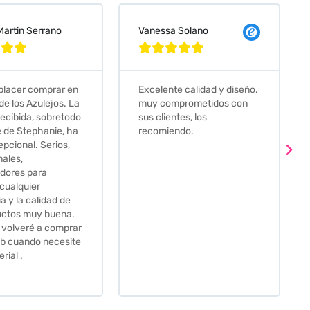
 Solano
Judit Bonet Pardell








e calidad y diseño,
Que decir, si teneis que
prometidos con
comprar alguna baldosa
tes, los
este és el sitio indicado! Yo
ndo.
pedi una muestra y me
llego muy rapidoy super
bien envasada. Luego
procedí a pedirlas todas y
me lo pusieron muy facil.
Hasta el transportista me
llamo varias veces para
tenerlo todo listo en el
momento de la entrega.
Los recomiendo sin lugar a
duda.