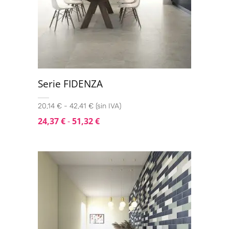
Serie FIDENZA
20,14 € - 42,41 € (sin IVA)
24,37
€
-
51,32
€