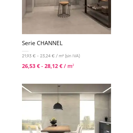
Serie CHANNEL
21,93 € - 23,24 € / m² (sin IVA)
26,53
€
-
28,12
€
/ m
2