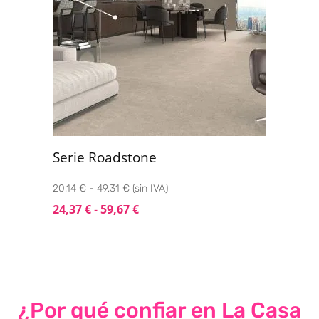
Serie Roadstone
20,14 € - 49,31 € (sin IVA)
24,37
€
-
59,67
€
¿Por qué confiar en La Casa