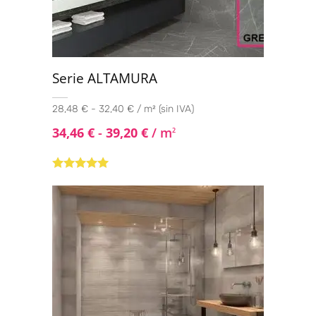
Serie ALTAMURA
28,48 € - 32,40 € / m² (sin IVA)
34,46
€
-
39,20
€
/ m
2
Valorado con
5.00
de 5