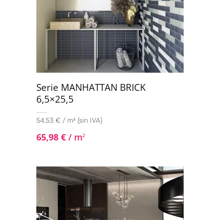
Serie MANHATTAN BRICK
6,5×25,5
54,53 € / m² (sin IVA)
65,98
€
/ m
2