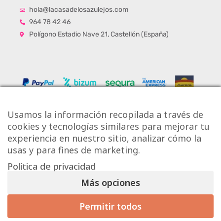
hola@lacasadelosazulejos.com
964 78 42 46
Polígono Estadio Nave 21, Castellón (España)
Usamos la información recopilada a través de
cookies y tecnologías similares para mejorar tu
experiencia en nuestro sitio, analizar cómo la
usas y para fines de marketing.
Política de privacidad
Copyright © Onlytiles S.L.
Más opciones
La Casa de los Azulejos ®
Permitir todos
Mis preferencias de consentimiento
Diseño Web