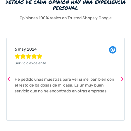
detrás de cada opinión hay una experiencia
personal
Opiniones 100% reales en Trusted Shops y Google
Valeria Comellas





Pedimos unas muestras de azulejos para el baño. El
on
envío fue perfecto pero lo mejor ha sido el seguimiento
que nos han hecho. Nos guiaron y aconsejaron para
escoger los azulejos. Lo aconsejo a todos mis amigos
y familiares, por su calidad y la confianza que nos han
dado. Es 100% seguro y fiable.