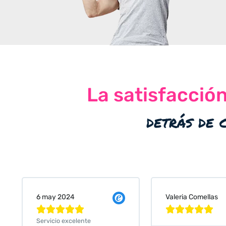
La satisfacció
detrás de 
Valeria Comellas
25 abr 2024










Servicio excelente