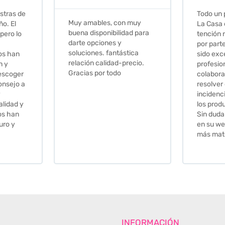
Todo un placer comprar en
Excelent
 muy
La Casa de los Azulejos. La
muy com
ad para
tención recibida, sobretodo
sus clien
por parte de Stephanie, ha
recomie
tica
sido excepcional. Serios,
recio.
profesionales,
colaboradores para
resolver cualquier
incidencia y la calidad de
los productos muy buena.
Sin duda volveré a comprar
en su web cuando necesite
más material .
INFORMACIÓN