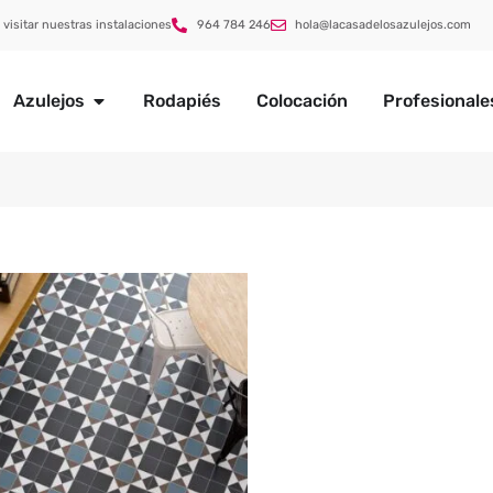
 visitar nuestras instalaciones
964 784 246
hola@lacasadelosazulejos.com
Azulejos
Rodapiés
Colocación
Profesionale