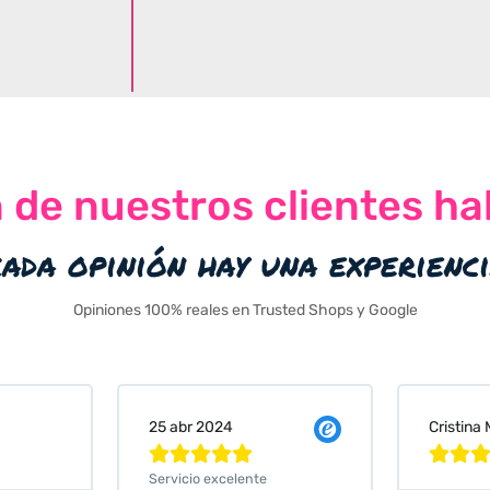
n de nuestros clientes ha
cada opinión hay una experienc
Opiniones 100% reales en Trusted Shops y Google
Cristina Martin Serrano
Vanessa






