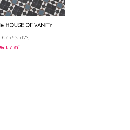
ie HOUSE OF VANITY
 € / m² (sin IVA)
26
€
/ m
2