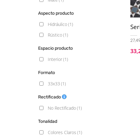
Aspecto producto
Hidráulico
(1)
Ser
Rústico
(1)
27,49
Espacio producto
33,
Interior
(1)
Formato
33x33
(1)
Rectificado
No Rectificado
(1)
Tonalidad
Colores Claros
(1)