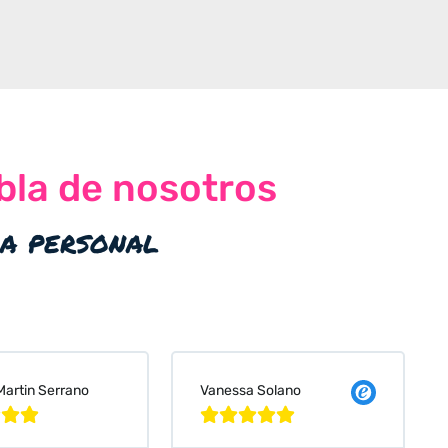
bla de nosotros
ia personal
 Solano
Judit Bonet Pardell







