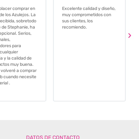
e calidad y diseño,
Que decir, si teneis que
prometidos con
comprar alguna baldosa
tes, los
este és el sitio indicado! Yo
ndo.
pedi una muestra y me
llego muy rapidoy super
bien envasada. Luego
procedí a pedirlas todas y
me lo pusieron muy facil.
Hasta el transportista me
llamo varias veces para
tenerlo todo listo en el
momento de la entrega.
Los recomiendo sin lugar a
duda.
DATOS DE CONTACTO