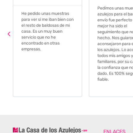
Pedimos unas muestras de
Muy amables, con
azulejos para el baño. El
buena disponibilid
envío fue perfecto pero lo
darte opciones y
mejor ha sido el
soluciones. fantás
seguimiento que nos han
relación calidad-p
hecho. Nos guiaron y
Gracias por todo
aconsejaron para escoger
los azulejos. Lo aconsejo a
todos mis amigos y
familiares, por su calidad y
la confianza que nos han
dado. Es 100% seguro y
fiable.
ENLACES