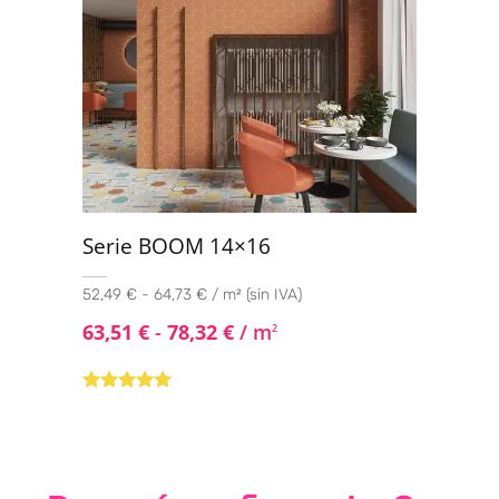
Serie BOOM 14×16
52,49 € - 64,73 € / m² (sin IVA)
63,51
€
-
78,32
€
/ m
2
Valorado con
5.00
de 5