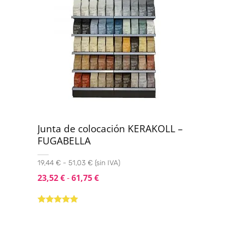
Junta de colocación KERAKOLL –
FUGABELLA
19,44 € - 51,03 € (sin IVA)
23,52
€
-
61,75
€
Valorado con
5.00
de 5