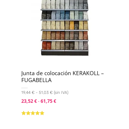
Junta de colocación KERAKOLL –
FUGABELLA
19,44 € - 51,03 € (sin IVA)
23,52
€
-
61,75
€
Valorado con
5.00
de 5