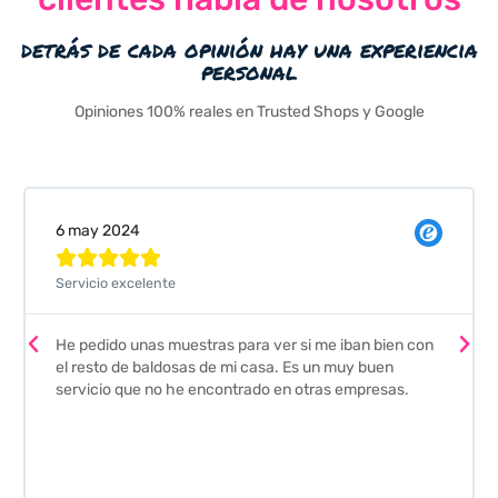
detrás de cada opinión hay una experiencia
personal
Opiniones 100% reales en Trusted Shops y Google
Valeria Comellas





Pedimos unas muestras de azulejos para el baño. El
on
envío fue perfecto pero lo mejor ha sido el seguimiento
que nos han hecho. Nos guiaron y aconsejaron para
escoger los azulejos. Lo aconsejo a todos mis amigos
y familiares, por su calidad y la confianza que nos han
dado. Es 100% seguro y fiable.