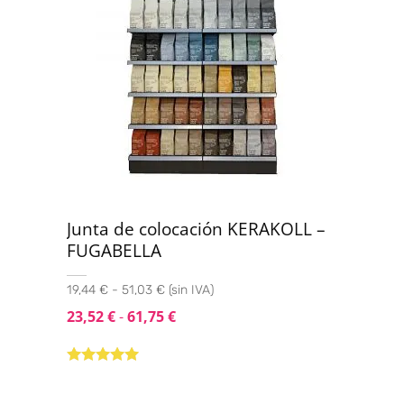
Junta de colocación KERAKOLL –
FUGABELLA
19,44 € - 51,03 € (sin IVA)
23,52
€
-
61,75
€
Valorado con
5.00
de 5