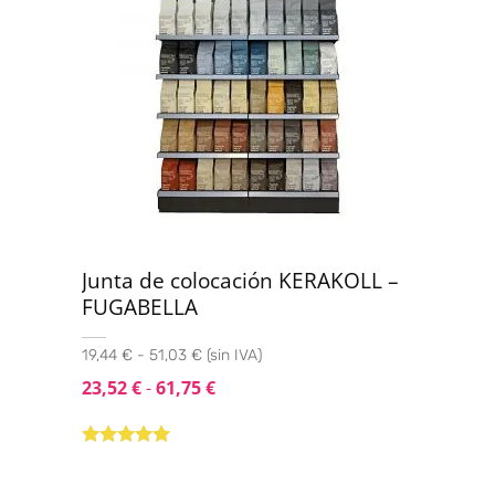
Junta de colocación KERAKOLL –
FUGABELLA
19,44 € - 51,03 € (sin IVA)
23,52
€
-
61,75
€
Valorado con
5.00
de 5