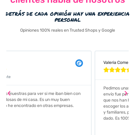
detrás de cada opinión hay una experiencia
personal
Opiniones 100% reales en Trusted Shops y Google
Valeria Comellas





Pedimos unas muestras de azulejos para el baño. El
envío fue perfecto pero lo mejor ha sido el seguimiento
que nos han hecho. Nos guiaron y aconsejaron para
escoger los azulejos. Lo aconsejo a todos mis amigos
y familiares, por su calidad y la confianza que nos han
dado. Es 100% seguro y fiable.