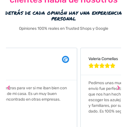
detrás de cada opinión hay una experiencia
personal
Opiniones 100% reales en Trusted Shops y Google
Valeria Comellas





Pedimos unas muestras de azulejos para el baño. El
envío fue perfecto pero lo mejor ha sido el seguimiento
que nos han hecho. Nos guiaron y aconsejaron para
escoger los azulejos. Lo aconsejo a todos mis amigos
y familiares, por su calidad y la confianza que nos han
dado. Es 100% seguro y fiable.