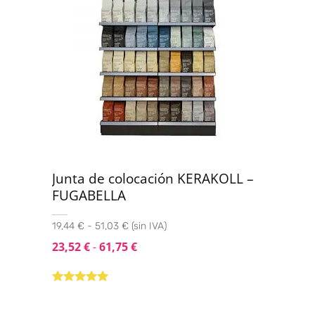
Junta de colocación KERAKOLL –
FUGABELLA
19,44 € - 51,03 € (sin IVA)
23,52
€
-
61,75
€
Valorado con
5.00
de 5