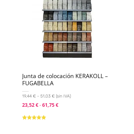
Junta de colocación KERAKOLL –
FUGABELLA
19,44 € - 51,03 € (sin IVA)
23,52
€
-
61,75
€
Valorado con
5.00
de 5