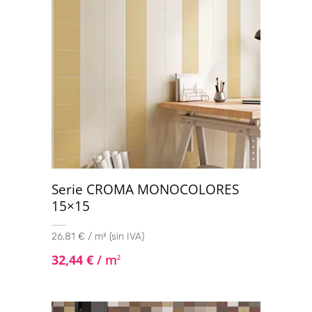
Serie CROMA MONOCOLORES
15×15
26,81 € / m² (sin IVA)
32,44
€
/ m
2