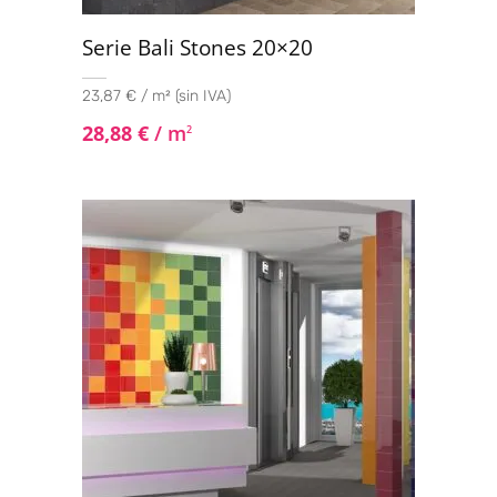
Serie Bali Stones 20×20
23,87 € / m² (sin IVA)
28,88
€
/ m
2