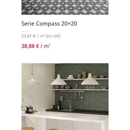
Serie Compass 20×20
23,87 € / m² (sin IVA)
28,88
€
/ m
2