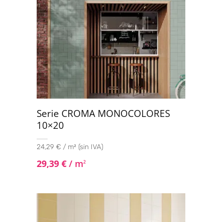
Serie CROMA MONOCOLORES
10×20
24,29 € / m² (sin IVA)
29,39
€
/ m
2