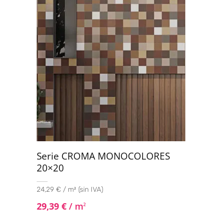
Serie CROMA MONOCOLORES
20×20
24,29 € / m² (sin IVA)
29,39
€
/ m
2