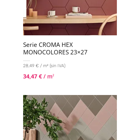
Serie CROMA HEX
MONOCOLORES 23×27
28,49 € / m² (sin IVA)
34,47
€
/ m
2