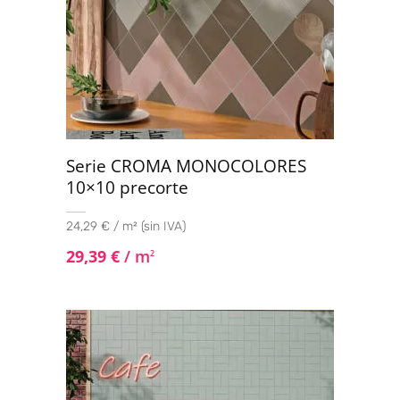
Serie CROMA MONOCOLORES
10×10 precorte
24,29 € / m² (sin IVA)
29,39
€
/ m
2