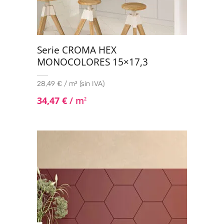
Serie CROMA HEX
MONOCOLORES 15×17,3
28,49 € / m² (sin IVA)
34,47
€
/ m
2