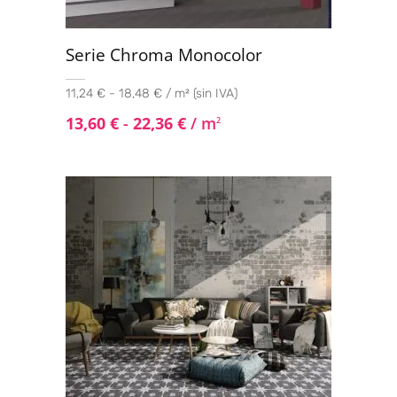
Serie Chroma Monocolor
11,24 € - 18,48 € / m² (sin IVA)
13,60
€
-
22,36
€
/ m
2