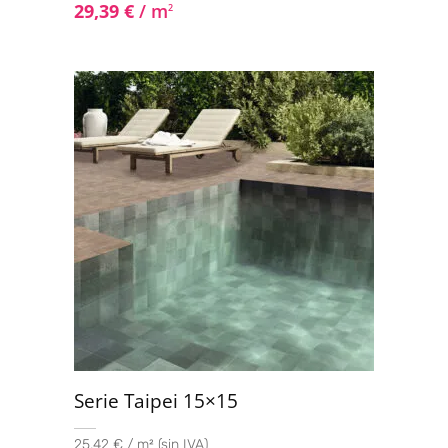
29,39
€
/ m
2
Serie Taipei 15×15
25,42 € / m² (sin IVA)