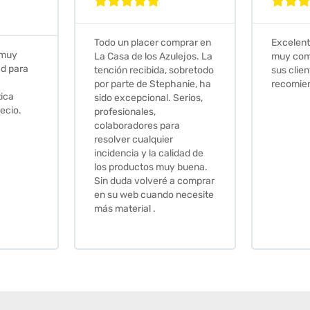







Todo un placer comprar en
Excelent
 muy
La Casa de los Azulejos. La
muy com
ad para
tención recibida, sobretodo
sus clien
por parte de Stephanie, ha
recomie
tica
sido excepcional. Serios,
ecio.
profesionales,
colaboradores para
resolver cualquier
incidencia y la calidad de
los productos muy buena.
Sin duda volveré a comprar
en su web cuando necesite
más material .