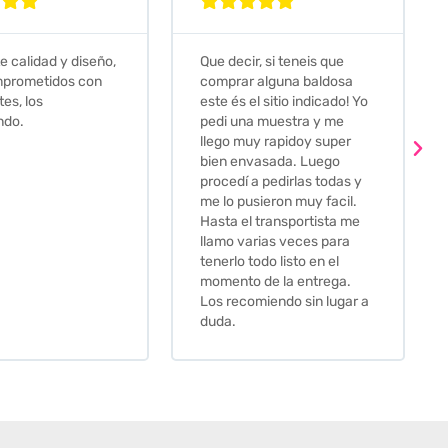








e calidad y diseño,
Que decir, si teneis que
prometidos con
comprar alguna baldosa
tes, los
este és el sitio indicado! Yo
ndo.
pedi una muestra y me
llego muy rapidoy super
bien envasada. Luego
procedí a pedirlas todas y
me lo pusieron muy facil.
Hasta el transportista me
llamo varias veces para
tenerlo todo listo en el
momento de la entrega.
Los recomiendo sin lugar a
duda.