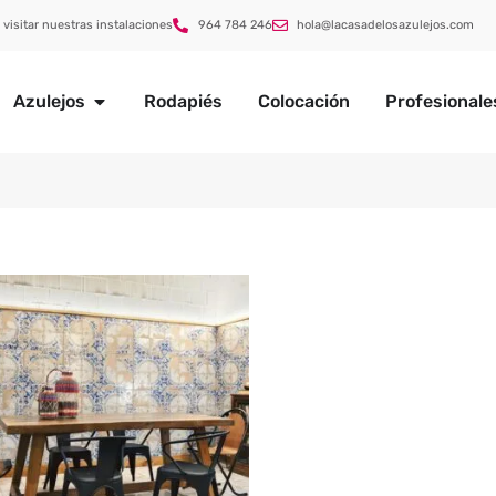
 visitar nuestras instalaciones
964 784 246
hola@lacasadelosazulejos.com
Azulejos
Rodapiés
Colocación
Profesionale