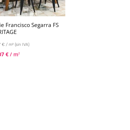
ie Francisco Segarra FS
RITAGE
 € / m² (sin IVA)
07
€
/ m
2