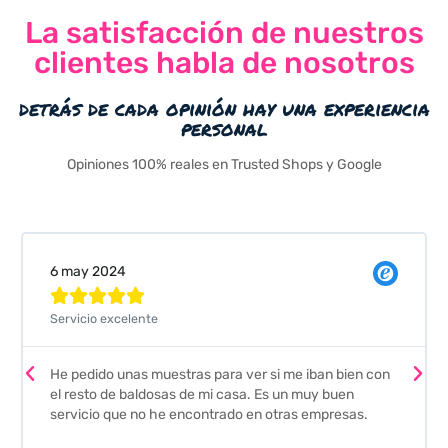
La satisfacción de nuestros
clientes habla de nosotros
detrás de cada opinión hay una experiencia
personal
Opiniones 100% reales en Trusted Shops y Google
Valeria Comellas





Pedimos unas muestras de azulejos para el baño. El
n con
envío fue perfecto pero lo mejor ha sido el seguimien
que nos han hecho. Nos guiaron y aconsejaron para
s.
escoger los azulejos. Lo aconsejo a todos mis amigos
y familiares, por su calidad y la confianza que nos han