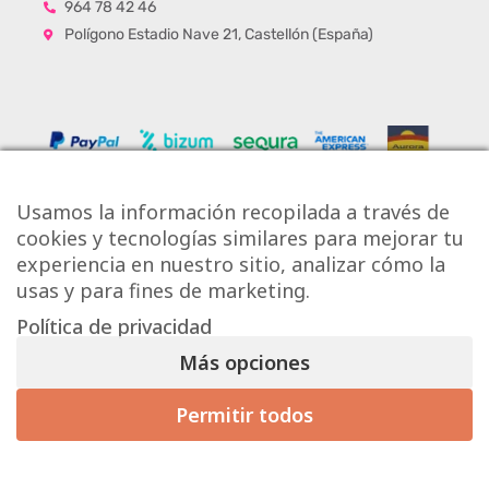
964 78 42 46
Polígono Estadio Nave 21, Castellón (España)
Usamos la información recopilada a través de
cookies y tecnologías similares para mejorar tu
experiencia en nuestro sitio, analizar cómo la
usas y para fines de marketing.
Política de privacidad
Copyright © Onlytiles S.L.
Más opciones
La Casa de los Azulejos ®
Permitir todos
Mis preferencias de consentimiento
Diseño Web
Aviso Legal