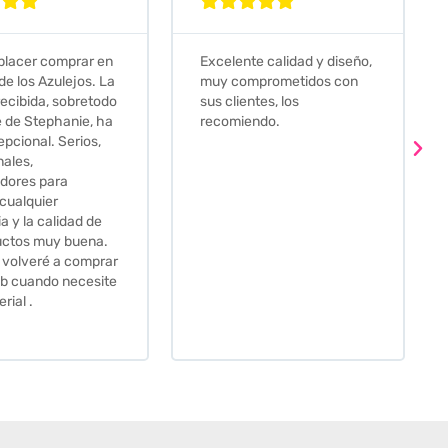








e calidad y diseño,
Que decir, si teneis que
prometidos con
comprar alguna baldosa
tes, los
este és el sitio indicado! Yo
ndo.
pedi una muestra y me
llego muy rapidoy super
bien envasada. Luego
procedí a pedirlas todas y
me lo pusieron muy facil.
Hasta el transportista me
llamo varias veces para
tenerlo todo listo en el
momento de la entrega.
Los recomiendo sin lugar a
duda.