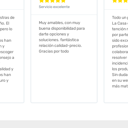







Todo un placer comprar en
Excelent
 muy
La Casa de los Azulejos. La
muy com
ad para
tención recibida, sobretodo
sus clien
por parte de Stephanie, ha
recomie
tica
sido excepcional. Serios,
recio.
profesionales,
colaboradores para
resolver cualquier
incidencia y la calidad de
los productos muy buena.
Sin duda volveré a comprar
en su web cuando necesite
más material .