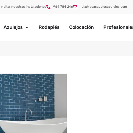
 visitar nuestras instalaciones
964 784 246
hola@lacasadelosazulejos.com
Azulejos
Rodapiés
Colocación
Profesionale