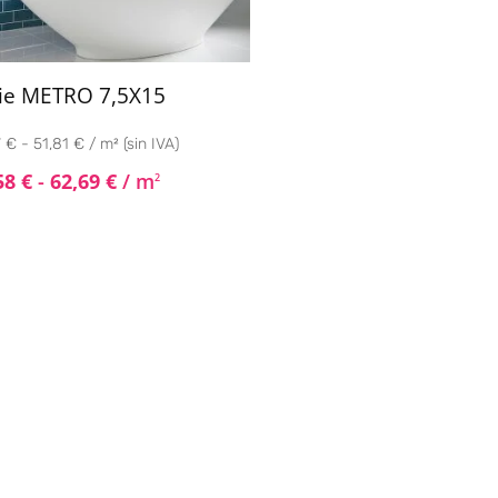
ie METRO 7,5X15
 € - 51,81 € / m² (sin IVA)
58
€
-
62,69
€
/ m
2