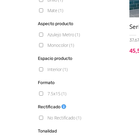
Mate
(1)
Aspecto producto
Ser
Azulejo Metro
(1)
37,67
Monocolor
(1)
45,
Espacio producto
Interior
(1)
Formato
7.5x15
(1)
Rectificado
No Rectificado
(1)
Tonalidad