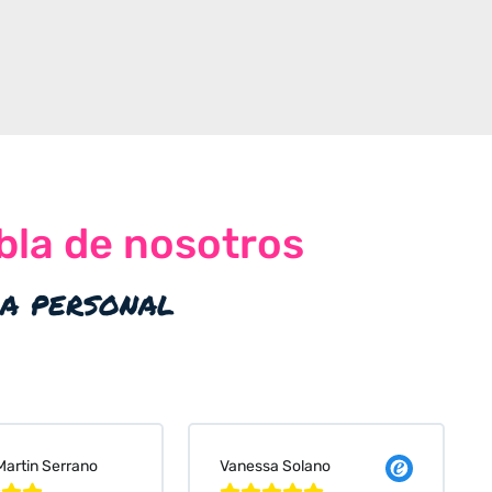
bla de nosotros
ia personal
 Solano
Judit Bonet Pardell