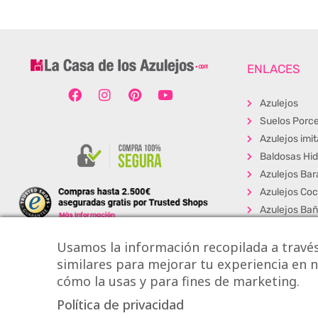
ENLACES
Azulejos
Suelos Porce
Azulejos imi
Baldosas Hid
Azulejos Bar
Azulejos Coc
Azulejos Ba
Baldosas Ext
Usamos la información recopilada a través
Porcelánico
similares para mejorar tu experiencia en nu
Suelos Viníli
cómo la usas y para fines de marketing.
Los + Vendi
Política de privacidad
Copyright © Onlytile