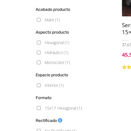
Acabado producto
Mate
(1)
Se
15
Aspecto producto
Hexagonal
(1)
37,67
Hidráulico
(1)
45,
Monocolor
(1)
Valo
Espacio producto
5.00
Interior
(1)
Formato
15x17 Hexagonal
(1)
Rectificado
No Rectificado
(1)