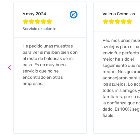
Valeria Comellas
25 abr 2024










Servicio excelente
Pedimos unas muestras de
Muy amables, con
azulejos para el baño. El
buena disponibilid
envío fue perfecto pero lo
darte opciones y
mejor ha sido el
soluciones. fantás
seguimiento que nos han
relación calidad-pr
hecho. Nos guiaron y
Gracias por todo
aconsejaron para escoger
los azulejos. Lo aconsejo a
todos mis amigos y
familiares, por su calidad y
la confianza que nos han
dado. Es 100% seguro y
fiable.