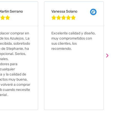
 Solano
Judit Bonet Pardell








e calidad y diseño,
Que decir, si teneis que
prometidos con
comprar alguna baldosa
tes, los
este és el sitio indicado! Yo
ndo.
pedi una muestra y me
llego muy rapidoy super
bien envasada. Luego
procedí a pedirlas todas y
me lo pusieron muy facil.
Hasta el transportista me
llamo varias veces para
tenerlo todo listo en el
momento de la entrega.
Los recomiendo sin lugar a
duda.