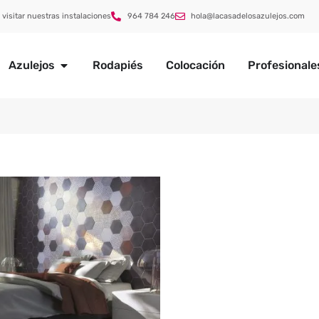
 visitar nuestras instalaciones
964 784 246
hola@lacasadelosazulejos.com
Azulejos
Rodapiés
Colocación
Profesionale