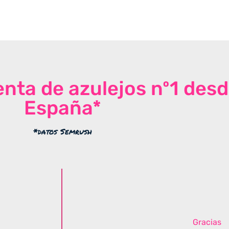
venta de azulejos nº1 des
España*
*datos Semrush
Gracias