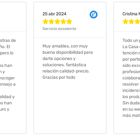
Cristina Martin Serrano
Vanessa







Todo un placer comprar en
Excelent
 muy
La Casa de los Azulejos. La
muy com
ad para
tención recibida, sobretodo
sus clien
por parte de Stephanie, ha
recomie
tica
sido excepcional. Serios,
ecio.
profesionales,
colaboradores para
resolver cualquier
incidencia y la calidad de
los productos muy buena.
Sin duda volveré a comprar
en su web cuando necesite
más material .