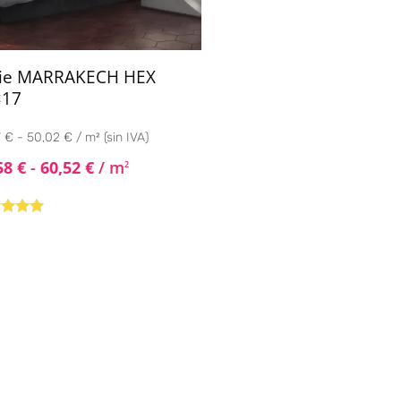
rie MARRAKECH HEX
×17
 € - 50,02 € / m² (sin IVA)
58
€
-
60,52
€
/ m
2
rado con
de 5