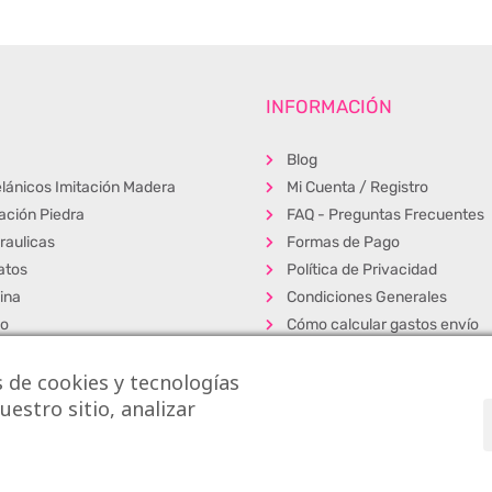
INFORMACIÓN
Blog
lánicos Imitación Madera
Mi Cuenta / Registro
tación Piedra
FAQ - Preguntas Frecuentes
raulicas
Formas de Pago
atos
Política de Privacidad
ina
Condiciones Generales
ño
Cómo calcular gastos envío
erior
Muestras
 de cookies y tecnologías
s
Alta Profesionales
estro sitio, analizar
cos
Exposición y venta
dos
s S.L.
|
La Casa de los Azulejos ®
|
Diseño Web
|
Aviso Legal