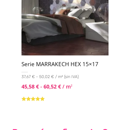
Serie MARRAKECH HEX 15×17
37,67 € - 50,02 € / m² (sin IVA)
45,58
€
-
60,52
€
/ m
2
Valorado con
5.00
de 5