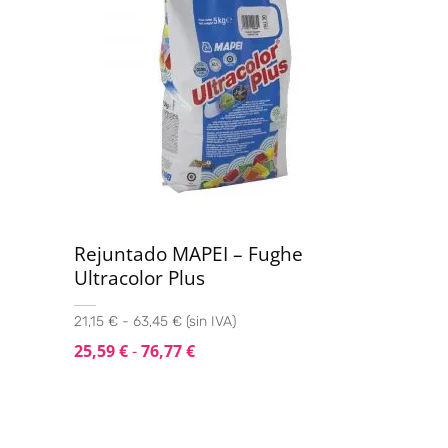
Rejuntado MAPEI – Fughe
Ultracolor Plus
21,15 € - 63,45 € (sin IVA)
25,59
€
-
76,77
€