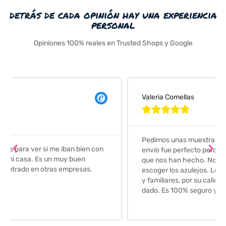
detrás de cada opinión hay una experiencia
personal
Opiniones 100% reales en Trusted Shops y Google
Valeria Comellas





Pedimos unas muestras de azulejos para el baño. El
envío fue perfecto pero lo mejor ha sido el seguimiento
que nos han hecho. Nos guiaron y aconsejaron para
escoger los azulejos. Lo aconsejo a todos mis amigos
y familiares, por su calidad y la confianza que nos han
dado. Es 100% seguro y fiable.