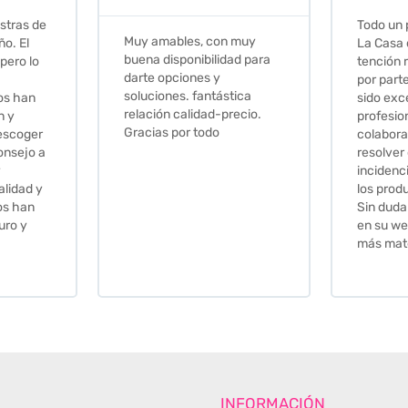
Todo un placer comprar en
Excelent
 muy
La Casa de los Azulejos. La
muy com
ad para
tención recibida, sobretodo
sus clien
por parte de Stephanie, ha
recomie
tica
sido excepcional. Serios,
ecio.
profesionales,
colaboradores para
resolver cualquier
incidencia y la calidad de
los productos muy buena.
Sin duda volveré a comprar
en su web cuando necesite
más material .
INFORMACIÓN