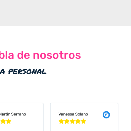
bla de nosotros
ia personal
 Solano
Judit Bonet Pardell







