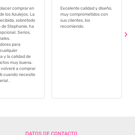
e calidad y diseño,
Que decir, si teneis que
prometidos con
comprar alguna baldosa
tes, los
este és el sitio indicado! Yo
ndo.
pedi una muestra y me
llego muy rapidoy super
bien envasada. Luego
procedí a pedirlas todas y
me lo pusieron muy facil.
Hasta el transportista me
llamo varias veces para
tenerlo todo listo en el
momento de la entrega.
Los recomiendo sin lugar a
duda.
DATOS DE CONTACTO