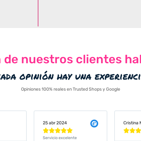
n de nuestros clientes ha
cada opinión hay una experienc
Opiniones 100% reales en Trusted Shops y Google
Cristina Martin Serrano
Vanessa






