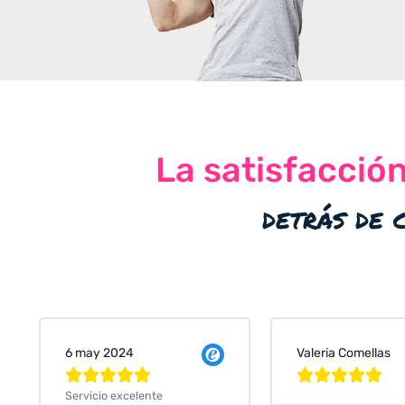
La satisfacció
detrás de 
Valeria Comellas
25 abr 2024










Servicio excelente