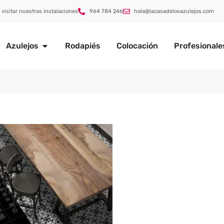
 visitar nuestras instalaciones
964 784 246
hola@lacasadelosazulejos.com
Azulejos
Rodapiés
Colocación
Profesionale