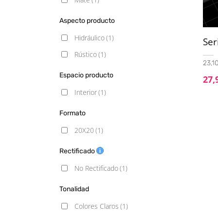
Aspecto producto
Hidráulico
(1)
Ser
Rústico
(1)
23,10
Espacio producto
27,
Interior
(1)
Formato
20X20
(1)
Rectificado
No Rectificado
(1)
Tonalidad
Colores Claros
(1)