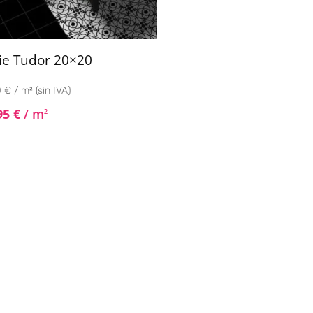
ie Tudor 20×20
 € / m² (sin IVA)
95
€
/ m
2