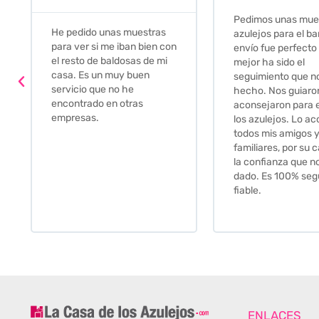
Pedimos unas muestras de
Muy amables, con
azulejos para el baño. El
buena disponibilid
envío fue perfecto pero lo
darte opciones y
mejor ha sido el
soluciones. fantás
seguimiento que nos han
relación calidad-pr
hecho. Nos guiaron y
Gracias por todo
aconsejaron para escoger
los azulejos. Lo aconsejo a
todos mis amigos y
familiares, por su calidad y
la confianza que nos han
dado. Es 100% seguro y
fiable.
ENLACES