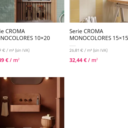
rie CROMA
Serie CROMA
NOCOLORES 10×20
MONOCOLORES 15×1
 € / m² (sin IVA)
26,81 € / m² (sin IVA)
39
€
/ m
32,44
€
/ m
2
2