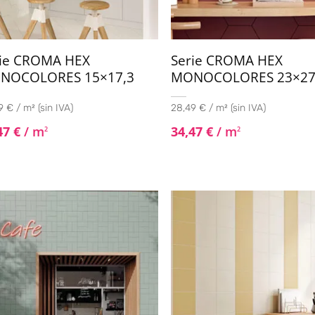
rie CROMA HEX
Serie CROMA HEX
NOCOLORES 15×17,3
MONOCOLORES 23×2
 € / m² (sin IVA)
28,49 € / m² (sin IVA)
47
€
/ m
34,47
€
/ m
2
2