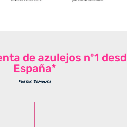
venta de azulejos nº1 des
España*
*datos Semrush