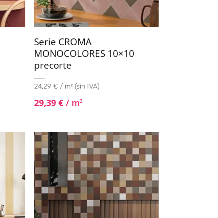
Serie CROMA
7
MONOCOLORES 10×10
precorte
24,29 € / m² (sin IVA)
29,39
€
/ m
2