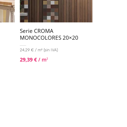
Serie CROMA
5
MONOCOLORES 20×20
24,29 € / m² (sin IVA)
29,39
€
/ m
2