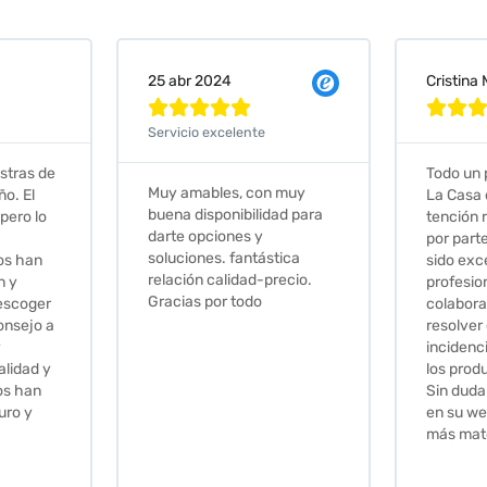
Cristina Martin Serrano
Vanessa







Todo un placer comprar en
Excelent
 muy
La Casa de los Azulejos. La
muy com
ad para
tención recibida, sobretodo
sus clien
por parte de Stephanie, ha
recomie
tica
sido excepcional. Serios,
ecio.
profesionales,
colaboradores para
resolver cualquier
incidencia y la calidad de
los productos muy buena.
Sin duda volveré a comprar
en su web cuando necesite
más material .