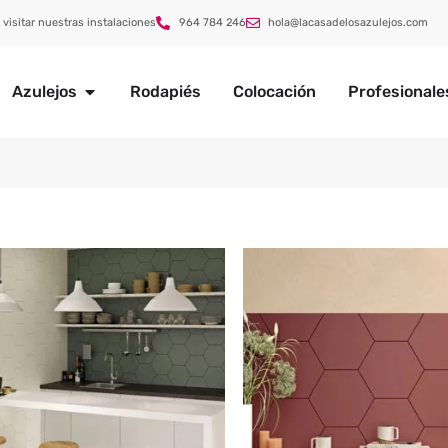
 visitar nuestras instalaciones
964 784 246
hola@lacasadelosazulejos.com
Azulejos
Rodapiés
Colocación
Profesionale