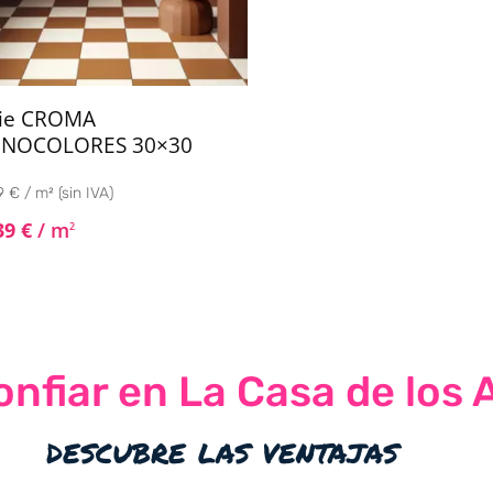
rie CROMA
NOCOLORES 30×30
 € / m² (sin IVA)
39
€
/ m
2
nfiar en La Casa de los 
descubre las ventajas