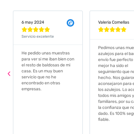
Valeria Comellas
25 abr 2024










Servicio excelente
Pedimos unas muestras de
Muy amables, con
azulejos para el baño. El
buena disponibilid
envío fue perfecto pero lo
darte opciones y
mejor ha sido el
soluciones. fantás
seguimiento que nos han
relación calidad-pr
hecho. Nos guiaron y
Gracias por todo
aconsejaron para escoger
los azulejos. Lo aconsejo a
todos mis amigos y
familiares, por su calidad y
la confianza que nos han
dado. Es 100% seguro y
fiable.