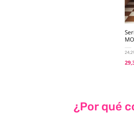
Se
MO
24,29
29,
¿Por qué co