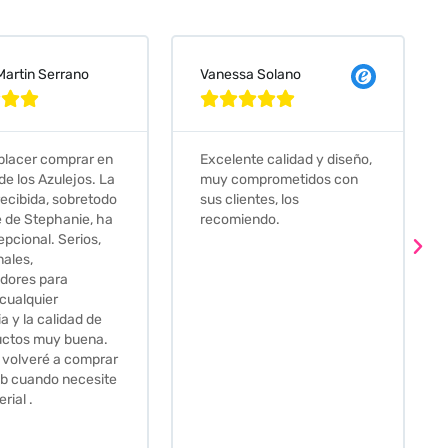
 Solano
Judit Bonet Pardell








e calidad y diseño,
Que decir, si teneis que
prometidos con
comprar alguna baldosa
tes, los
este és el sitio indicado! Yo
ndo.
pedi una muestra y me
llego muy rapidoy super
bien envasada. Luego
procedí a pedirlas todas y
me lo pusieron muy facil.
Hasta el transportista me
llamo varias veces para
tenerlo todo listo en el
momento de la entrega.
Los recomiendo sin lugar a
duda.