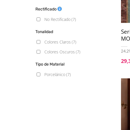
20X20
(1)
Rectificado
23x27 hexagonal
(1)
No Rectificado
(7)
30x30
(1)
Se
Tonalidad
MO
Colores Claros
(7)
24,29
Colores Oscuros
(7)
29,
Tipo de Material
Porcelánico
(7)