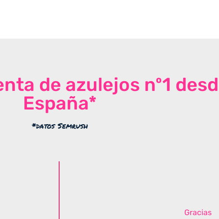
venta de azulejos nº1 des
España*
*datos Semrush
Gracias