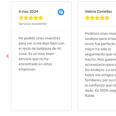
Valeria Comellas
25 abr 2024










Servicio excelente
Pedimos unas muestras de
Muy amables, con
azulejos para el baño. El
buena disponibilid
envío fue perfecto pero lo
darte opciones y
mejor ha sido el
soluciones. fantás
seguimiento que nos han
relación calidad-pr
hecho. Nos guiaron y
Gracias por todo
aconsejaron para escoger
los azulejos. Lo aconsejo a
todos mis amigos y
familiares, por su calidad y
la confianza que nos han
dado. Es 100% seguro y
fiable.