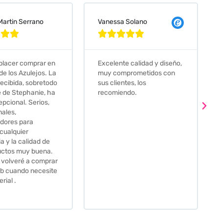
 Solano
Judit Bonet Pardell








e calidad y diseño,
Que decir, si teneis que
prometidos con
comprar alguna baldosa
tes, los
este és el sitio indicado! Yo
ndo.
pedi una muestra y me
llego muy rapidoy super
bien envasada. Luego
procedí a pedirlas todas y
me lo pusieron muy facil.
Hasta el transportista me
llamo varias veces para
tenerlo todo listo en el
momento de la entrega.
Los recomiendo sin lugar a
duda.