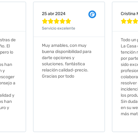
Cristina Martin Serrano
Vanessa







Todo un placer comprar en
Excelent
 muy
La Casa de los Azulejos. La
muy com
ad para
tención recibida, sobretodo
sus clien
por parte de Stephanie, ha
recomie
tica
sido excepcional. Serios,
ecio.
profesionales,
colaboradores para
resolver cualquier
incidencia y la calidad de
los productos muy buena.
Sin duda volveré a comprar
en su web cuando necesite
más material .