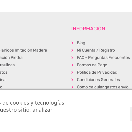
INFORMACIÓN
Blog
lánicos Imitación Madera
Mi Cuenta / Registro
tación Piedra
FAQ - Preguntas Frecuentes
raulicas
Formas de Pago
atos
Política de Privacidad
ina
Condiciones Generales
ño
Cómo calcular gastos envío
erior
Muestras
 de cookies y tecnologías
s
Alta Profesionales
estro sitio, analizar
cos
Exposición y venta
dos
s S.L.
|
La Casa de los Azulejos ®
|
Diseño Web
|
Aviso Legal