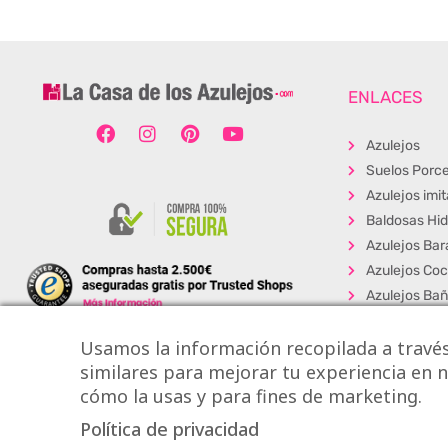
ENLACES
Azulejos
Suelos Porce
Azulejos imi
Baldosas Hid
Azulejos Bar
Azulejos Coc
Azulejos Ba
Baldosas Ext
Usamos la información recopilada a través
Porcelánico
similares para mejorar tu experiencia en nu
Suelos Viníli
cómo la usas y para fines de marketing.
Los + Vendi
Política de privacidad
Copyright © Onlytile