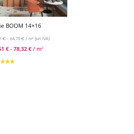
rie BOOM 14×16
 € - 64,73 € / m² (sin IVA)
51
€
-
78,32
€
/ m
2
rado con
de 5