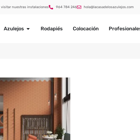
 visitar nuestras instalaciones
964 784 246
hola@lacasadelosazulejos.com
Azulejos
Rodapiés
Colocación
Profesionale