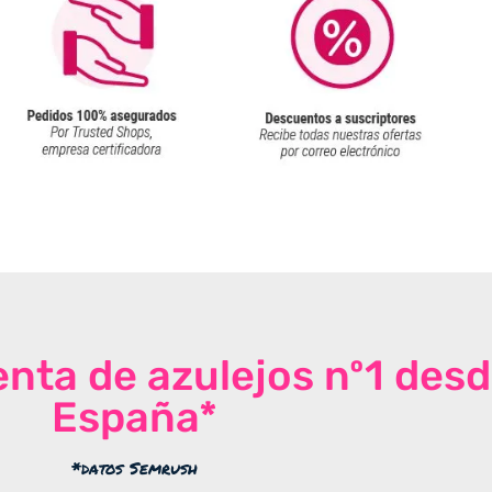
venta de azulejos nº1 des
España*
*datos Semrush