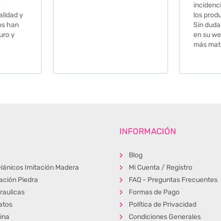
incidencia y la calidad de
los productos muy buena.
Sin duda volveré a comprar
en su web cuando necesite
más material .
INFORMACIÓN
Blog
lánicos Imitación Madera
Mi Cuenta / Registro
tación Piedra
FAQ - Preguntas Frecuentes
raulicas
Formas de Pago
atos
Política de Privacidad
ina
Condiciones Generales