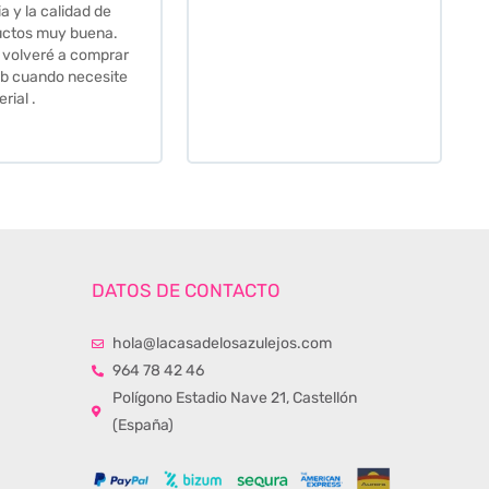
Hasta el transportista me
llamo varias veces para
tenerlo todo listo en el
momento de la entrega.
Los recomiendo sin lugar a
duda.
DATOS DE CONTACTO
hola@lacasadelosazulejos.com
964 78 42 46
Polígono Estadio Nave 21, Castellón
(España)