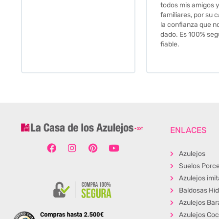
todos mis amigos y
familiares, por su calidad y
la confianza que nos han
dado. Es 100% seguro y
fiable.
ENLACES
Azulejos
Suelos Porce
Azulejos imi
Baldosas Hid
Azulejos Bar
Azulejos Coc