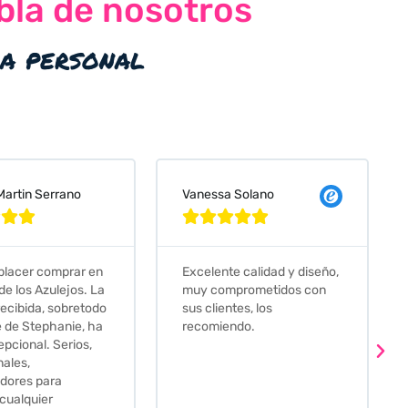
bla de nosotros
ia personal
 Solano
Judit Bonet Pardell








e calidad y diseño,
Que decir, si teneis que
prometidos con
comprar alguna baldosa
tes, los
este és el sitio indicado! Yo
ndo.
pedi una muestra y me
llego muy rapidoy super
bien envasada. Luego
procedí a pedirlas todas y
me lo pusieron muy facil.