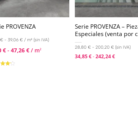
rie PROVENZA
Serie PROVENZA – Piez
Especiales (venta por c
€ - 39,06 € / m² (sin IVA)
28,80 € - 200,20 € (sin IVA)
0
€
-
47,26
€
/ m
2
34,85
€
-
242,24
€
rado
4.00