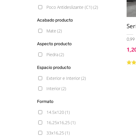
Poco Antideslizante (C1)
(2)
Acabado producto
Se
Mate
(2)
0,99 
Aspecto producto
1,2
Piedra
(2)
Espacio producto
Valo
con
Exterior e Interior
(2)
de 5
Interior
(2)
Formato
14.5x120
(1)
16,25x16,25
(1)
33x16,25
(1)