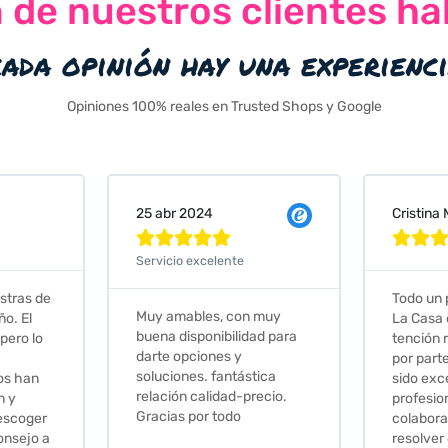
n de nuestros clientes ha
cada opinión hay una experienc
Opiniones 100% reales en Trusted Shops y Google
Cristina Martin Serrano
Vanessa







Todo un placer comprar en
Excelent
 muy
La Casa de los Azulejos. La
muy com
ad para
tención recibida, sobretodo
sus clien
por parte de Stephanie, ha
recomie
tica
sido excepcional. Serios,
ecio.
profesionales,
colaboradores para
resolver cualquier