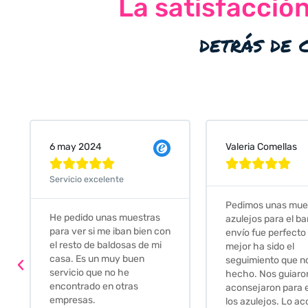
La satisfacció
detrás de 
Valeria Comellas
25 abr 2024










Servicio excelente
Pedimos unas muestras de
Muy amables, con
azulejos para el baño. El
buena disponibilid
envío fue perfecto pero lo
darte opciones y
mejor ha sido el
soluciones. fantás
seguimiento que nos han
relación calidad-pr
hecho. Nos guiaron y
Gracias por todo
aconsejaron para escoger
los azulejos. Lo aconsejo a