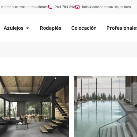
 visitar nuestras instalaciones
964 784 246
hola@lacasadelosazulejos.com
Azulejos
Rodapiés
Colocación
Profesionale