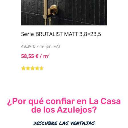
Serie BRUTALIST MATT 3,8×23,5
48,39 € / m² (sin IVA)
58,55
€
/ m
2
Valorado
con
4.50
de
5
¿Por qué confiar en La Casa
de los Azulejos?
descubre las ventajas