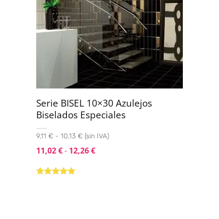
Serie BISEL 10×30 Azulejos
Biselados Especiales
9,11 € - 10,13 € (sin IVA)
11,02
€
-
12,26
€
Valorado con
5.00
de 5