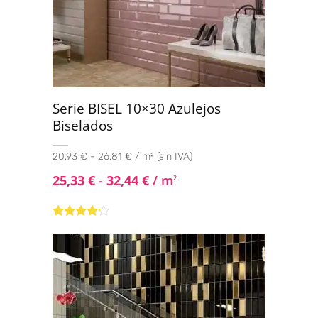
Serie BISEL 10×30 Azulejos
Biselados
20,93 € - 26,81 € / m² (sin IVA)
25,33
€
-
32,44
€
/ m
2
Valorado
con
4.00
de 5