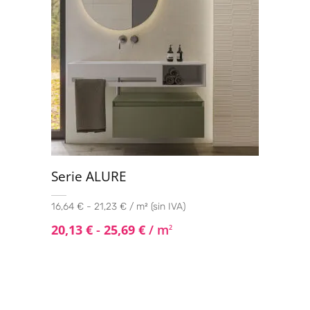
Serie ALURE
16,64 € - 21,23 € / m² (sin IVA)
20,13
€
-
25,69
€
/ m
2