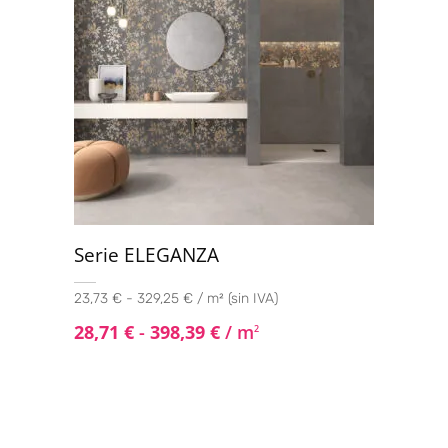
Serie ELEGANZA
23,73 € - 329,25 € / m² (sin IVA)
28,71
€
-
398,39
€
/ m
2