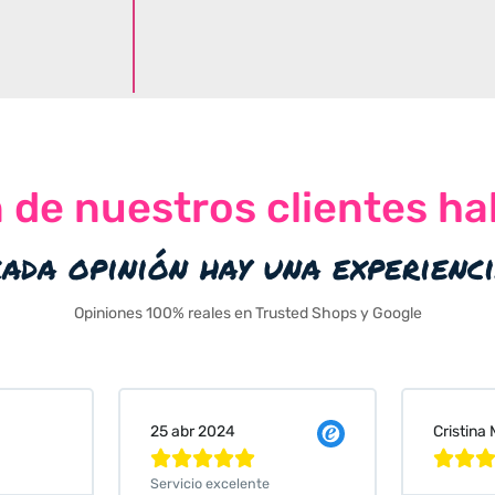
n de nuestros clientes ha
cada opinión hay una experienc
Opiniones 100% reales en Trusted Shops y Google
Cristina Martin Serrano
Vanessa






