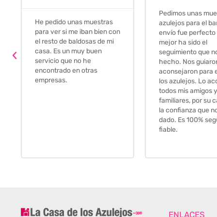
Pedimos unas muestras de
Muy amables, con
azulejos para el baño. El
buena disponibilid
envío fue perfecto pero lo
darte opciones y
mejor ha sido el
soluciones. fantás
seguimiento que nos han
relación calidad-pr
hecho. Nos guiaron y
Gracias por todo
aconsejaron para escoger
los azulejos. Lo aconsejo a
todos mis amigos y
familiares, por su calidad y
la confianza que nos han
dado. Es 100% seguro y
fiable.
ENLACES