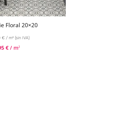
ie Floral 20×20
 € / m² (sin IVA)
95
€
/ m
2