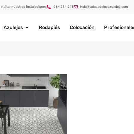
 visitar nuestras instalaciones
964 784 246
hola@lacasadelosazulejos.com
Azulejos
Rodapiés
Colocación
Profesionale