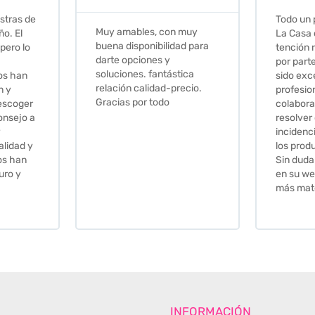
Todo un placer comprar en
Excelent
 muy
La Casa de los Azulejos. La
muy com
ad para
tención recibida, sobretodo
sus clien
por parte de Stephanie, ha
recomie
tica
sido excepcional. Serios,
ecio.
profesionales,
colaboradores para
resolver cualquier
incidencia y la calidad de
los productos muy buena.
Sin duda volveré a comprar
en su web cuando necesite
más material .
INFORMACIÓN