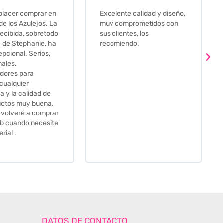
e calidad y diseño,
Que decir, si teneis que
prometidos con
comprar alguna baldosa
tes, los
este és el sitio indicado! Yo
ndo.
pedi una muestra y me
llego muy rapidoy super
bien envasada. Luego
procedí a pedirlas todas y
me lo pusieron muy facil.
Hasta el transportista me
llamo varias veces para
tenerlo todo listo en el
momento de la entrega.
Los recomiendo sin lugar a
duda.
DATOS DE CONTACTO