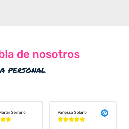
bla de nosotros
ia personal
 Solano
Judit Bonet Pardell







