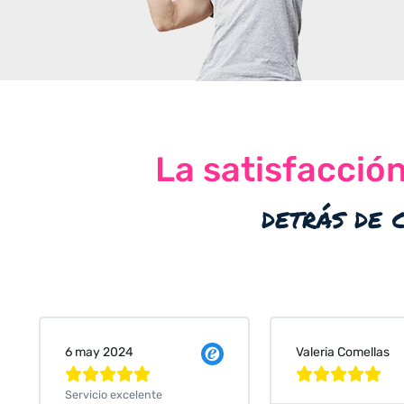
La satisfacció
detrás de 
Valeria Comellas
25 abr 2024










Servicio excelente