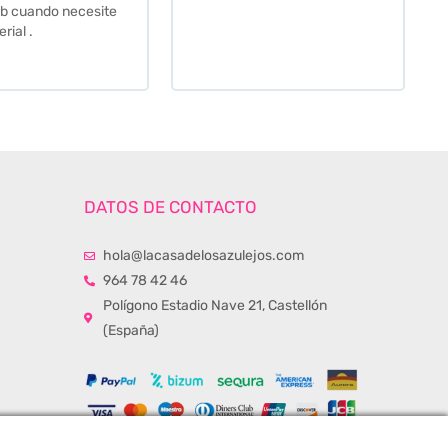
momento de la entrega.
Los recomiendo sin lugar a
duda.
DATOS DE CONTACTO
hola@lacasadelosazulejos.com
964 78 42 46
Polígono Estadio Nave 21, Castellón
(España)