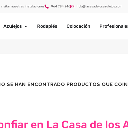
 visitar nuestras instalaciones
964 784 246
hola@lacasadelosazulejos.com
Azulejos
Rodapiés
Colocación
Profesionale
NO SE HAN ENCONTRADO PRODUCTOS QUE COIN
nfiar en La Casa de los 