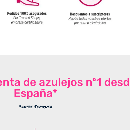
venta de azulejos nº1 des
España*
*datos Semrush