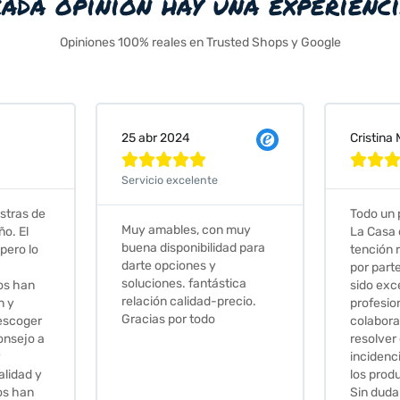
cada opinión hay una experienc
Opiniones 100% reales en Trusted Shops y Google
Cristina Martin Serrano
Vaness







Todo un placer comprar en
Excelen
n muy
La Casa de los Azulejos. La
muy co
dad para
tención recibida, sobretodo
sus clie
por parte de Stephanie, ha
recomi
stica
sido excepcional. Serios,
precio.
profesionales,
colaboradores para
resolver cualquier
incidencia y la calidad de
los productos muy buena.
Sin duda volveré a comprar