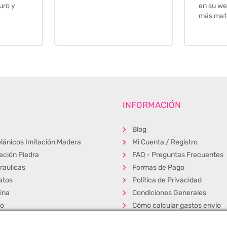
en su web cuando necesite
más material .
INFORMACIÓN
Blog
lánicos Imitación Madera
Mi Cuenta / Registro
tación Piedra
FAQ - Preguntas Frecuentes
raulicas
Formas de Pago
atos
Política de Privacidad
ina
Condiciones Generales
ño
Cómo calcular gastos envío
erior
Muestras