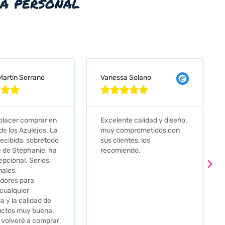
ia personal
a Solano
Judit Bonet Pardell








te calidad y diseño,
Que decir, si teneis que
mprometidos con
comprar alguna baldosa
ntes, los
este és el sitio indicado! Yo
endo.
pedi una muestra y me
llego muy rapidoy super
bien envasada. Luego
procedí a pedirlas todas y
me lo pusieron muy facil.
Hasta el transportista me
llamo varias veces para
tenerlo todo listo en el