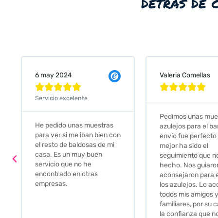
detrás de 
Valeria Comellas
25 abr 2024










Servicio excelente
Pedimos unas muestras de
Muy amables, co
azulejos para el baño. El
n
buena disponibili
envío fue perfecto pero lo
darte opciones y
mejor ha sido el
soluciones. fantá
seguimiento que nos han
relación calidad-
hecho. Nos guiaron y
Gracias por todo
aconsejaron para escoger
los azulejos. Lo aconsejo a
todos mis amigos y
familiares, por su calidad y
la confianza que nos han