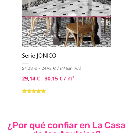
Serie JONICO
24,08 € - 24,92 € / m² (sin IVA)
29,14
€
-
30,15
€
/ m
2
Valorado con
5.00
de 5
¿Por qué confiar en La Casa