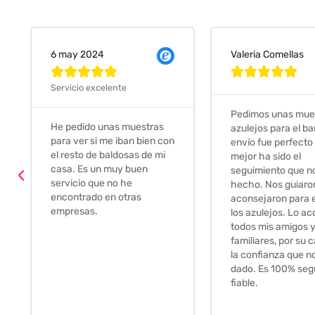
Valeria Comellas
25 abr 2024










Servicio excelente
Pedimos unas muestras de
Muy amables, con
azulejos para el baño. El
buena disponibilid
envío fue perfecto pero lo
darte opciones y
mejor ha sido el
soluciones. fantás
seguimiento que nos han
relación calidad-pr
hecho. Nos guiaron y
Gracias por todo
aconsejaron para escoger
los azulejos. Lo aconsejo a
todos mis amigos y
familiares, por su calidad y
la confianza que nos han
dado. Es 100% seguro y
fiable.