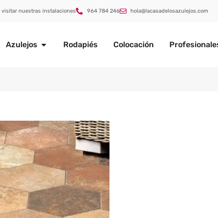
 visitar nuestras instalaciones
964 784 246
hola@lacasadelosazulejos.com
Azulejos
Rodapiés
Colocación
Profesionale