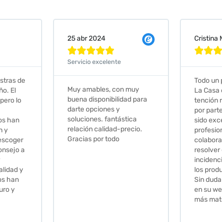
Cristina Martin Serrano
Vanessa







Todo un placer comprar en
Excelent
 muy
La Casa de los Azulejos. La
muy com
ad para
tención recibida, sobretodo
sus clien
por parte de Stephanie, ha
recomie
tica
sido excepcional. Serios,
ecio.
profesionales,
colaboradores para
resolver cualquier
incidencia y la calidad de
los productos muy buena.
Sin duda volveré a comprar
en su web cuando necesite
más material .