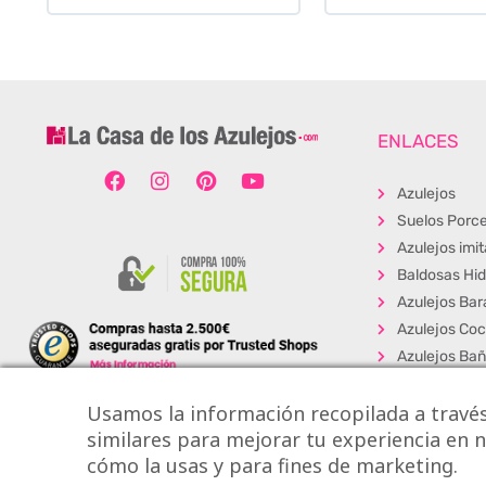
ENLACES
Azulejos
Suelos Porce
Azulejos imi
Baldosas Hid
Azulejos Bar
Azulejos Coc
Azulejos Ba
Baldosas Ext
Usamos la información recopilada a través
Porcelánico
similares para mejorar tu experiencia en nu
Suelos Viníli
cómo la usas y para fines de marketing.
Los + Vendi