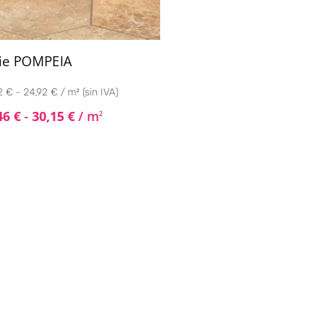
ie POMPEIA
 € - 24,92 € / m² (sin IVA)
46
€
-
30,15
€
/ m
2