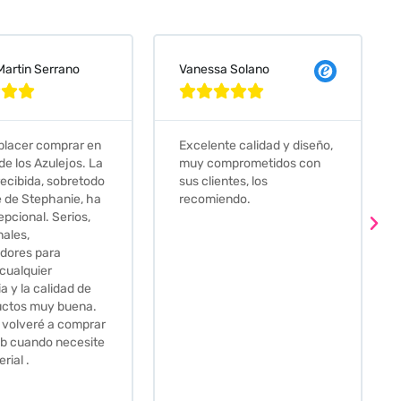
 Solano
Judit Bonet Pardell








e calidad y diseño,
Que decir, si teneis que
prometidos con
comprar alguna baldosa
tes, los
este és el sitio indicado! Yo
ndo.
pedi una muestra y me
llego muy rapidoy super
bien envasada. Luego
procedí a pedirlas todas y
me lo pusieron muy facil.
Hasta el transportista me
llamo varias veces para
tenerlo todo listo en el
momento de la entrega.
Los recomiendo sin lugar a
duda.