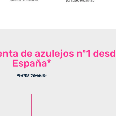
venta de azulejos nº1 des
España*
*datos Semrush