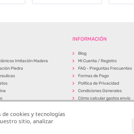
INFORMACIÓN
Blog
lánicos Imitación Madera
Mi Cuenta / Registro
tación Piedra
FAQ - Preguntas Frecuentes
raulicas
Formas de Pago
atos
Política de Privacidad
ina
Condiciones Generales
ño
Cómo calcular gastos envío
erior
Muestras
 de cookies y tecnologías
s
Alta Profesionales
estro sitio, analizar
cos
Exposición y venta
dos