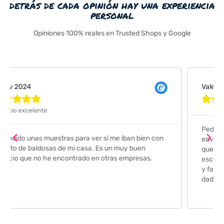
detrás de cada opinión hay una experiencia
personal
Opiniones 100% reales en Trusted Shops y Google
Valeria Comellas





Pedimos unas muestras de azulejos para el baño. El
envío fue perfecto pero lo mejor ha sido el seguimiento
que nos han hecho. Nos guiaron y aconsejaron para
escoger los azulejos. Lo aconsejo a todos mis amigos
y familiares, por su calidad y la confianza que nos han
dado. Es 100% seguro y fiable.