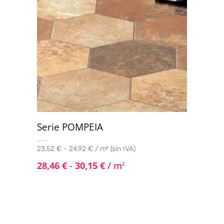
Serie POMPEIA
23,52 € - 24,92 € / m² (sin IVA)
28,46
€
-
30,15
€
/ m
2