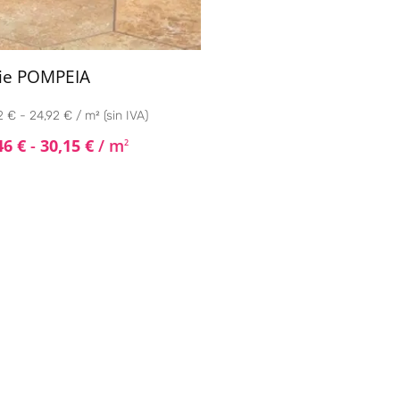
ie POMPEIA
 € - 24,92 € / m² (sin IVA)
46
€
-
30,15
€
/ m
2