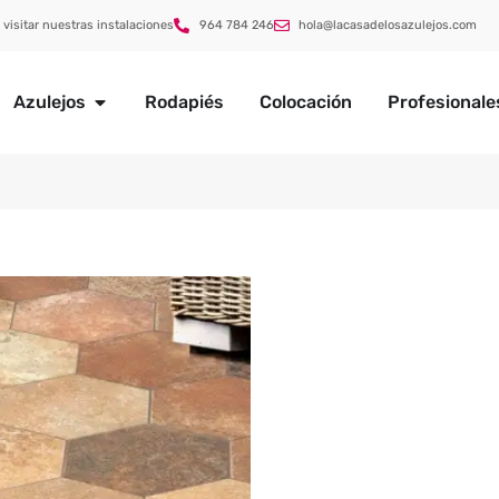
 visitar nuestras instalaciones
964 784 246
hola@lacasadelosazulejos.com
Azulejos
Rodapiés
Colocación
Profesionale