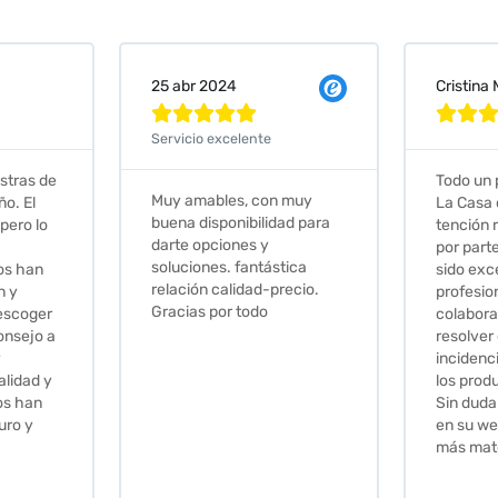
Cristina Martin Serrano
Vanessa







Todo un placer comprar en
Excelent
 muy
La Casa de los Azulejos. La
muy com
ad para
tención recibida, sobretodo
sus clien
por parte de Stephanie, ha
recomie
tica
sido excepcional. Serios,
ecio.
profesionales,
colaboradores para
resolver cualquier
incidencia y la calidad de
los productos muy buena.
Sin duda volveré a comprar
en su web cuando necesite
más material .