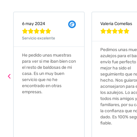
Valeria Comellas
25 abr 2024










Servicio excelente
Pedimos unas muestras de
Muy amables, con
azulejos para el baño. El
buena disponibilid
envío fue perfecto pero lo
darte opciones y
mejor ha sido el
soluciones. fantás
seguimiento que nos han
relación calidad-pr
hecho. Nos guiaron y
Gracias por todo
aconsejaron para escoger
los azulejos. Lo aconsejo a
todos mis amigos y
familiares, por su calidad y
la confianza que nos han
dado. Es 100% seguro y
fiable.