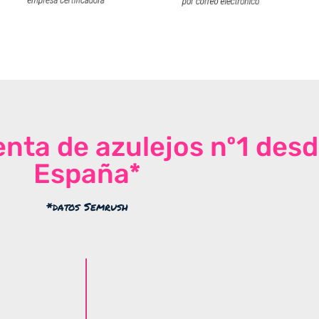
venta de azulejos nº1 des
España*
*datos Semrush