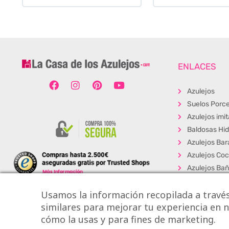
ENLACES
Azulejos
Suelos Porce
Azulejos imi
Baldosas Hid
Azulejos Bar
Azulejos Coc
Azulejos Ba
Baldosas Ext
Usamos la información recopilada a través
Porcelánico
similares para mejorar tu experiencia en nu
Suelos Viníli
cómo la usas y para fines de marketing.
Los + Vendi