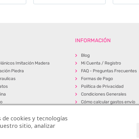
INFORMACIÓN
Blog
lánicos Imitación Madera
Mi Cuenta / Registro
tación Piedra
FAQ - Preguntas Frecuentes
raulicas
Formas de Pago
atos
Política de Privacidad
ina
Condiciones Generales
ño
Cómo calcular gastos envío
erior
Muestras
 de cookies y tecnologías
s
Alta Profesionales
estro sitio, analizar
cos
Exposición y venta
dos