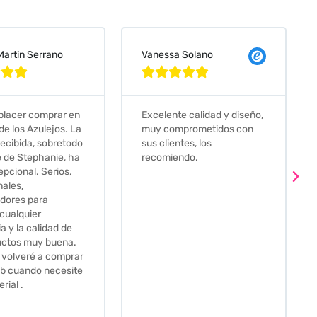
 Solano
Judit Bonet Pardell








e calidad y diseño,
Que decir, si teneis que
prometidos con
comprar alguna baldosa
tes, los
este és el sitio indicado! Yo
ndo.
pedi una muestra y me
llego muy rapidoy super
bien envasada. Luego
procedí a pedirlas todas y
me lo pusieron muy facil.
Hasta el transportista me
llamo varias veces para
tenerlo todo listo en el
momento de la entrega.
Los recomiendo sin lugar a
duda.