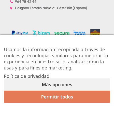
964 78 42 46
Polígono Estadio Nave 21, Castellón (España)
Usamos la información recopilada a través de
cookies y tecnologías similares para mejorar tu
experiencia en nuestro sitio, analizar cómo la
usas y para fines de marketing.
Política de privacidad
Copyright © Onlytiles S.L.
Más opciones
La Casa de los Azulejos ®
Permitir todos
Diseño Web
Aviso Legal