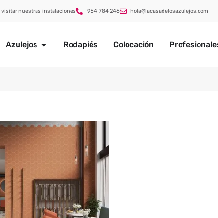
 visitar nuestras instalaciones
964 784 246
hola@lacasadelosazulejos.com
Azulejos
Rodapiés
Colocación
Profesionale