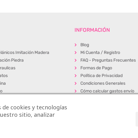
INFORMACIÓN
Blog
lánicos Imitación Madera
Mi Cuenta / Registro
tación Piedra
FAQ - Preguntas Frecuentes
raulicas
Formas de Pago
atos
Política de Privacidad
ina
Condiciones Generales
ño
Cómo calcular gastos envío
erior
Muestras
 de cookies y tecnologías
s
Alta Profesionales
estro sitio, analizar
cos
Exposición y venta
dos
s S.L.
|
La Casa de los Azulejos ®
|
Diseño Web
|
Aviso Legal