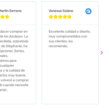
 Solano
Judit Bonet Pardell








e calidad y diseño,
Que decir, si teneis que
prometidos con
comprar alguna baldosa
tes, los
este és el sitio indicado! Yo
ndo.
pedi una muestra y me
llego muy rapidoy super
bien envasada. Luego
procedí a pedirlas todas y
me lo pusieron muy facil.
Hasta el transportista me
llamo varias veces para
tenerlo todo listo en el
momento de la entrega.
Los recomiendo sin lugar a
duda.