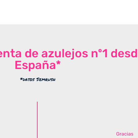
venta de azulejos nº1 des
España*
*datos Semrush
Gracias