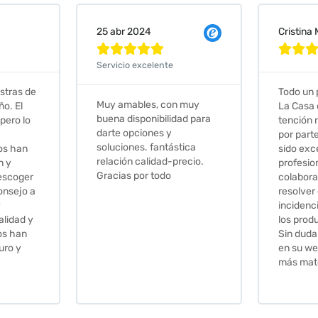
Cristina Martin Serrano
Vanessa







Todo un placer comprar en
Excelent
 muy
La Casa de los Azulejos. La
muy com
ad para
tención recibida, sobretodo
sus clien
por parte de Stephanie, ha
recomie
tica
sido excepcional. Serios,
ecio.
profesionales,
colaboradores para
resolver cualquier
incidencia y la calidad de
los productos muy buena.
Sin duda volveré a comprar
en su web cuando necesite
más material .