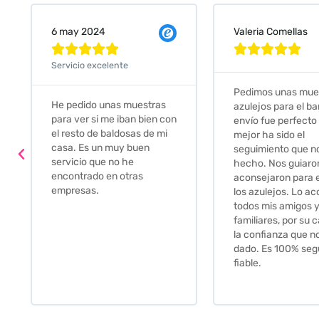
Valeria Comellas
25 abr 2024










Servicio excelente
Pedimos unas muestras de
Muy amables, con
azulejos para el baño. El
buena disponibilid
envío fue perfecto pero lo
darte opciones y
mejor ha sido el
soluciones. fantás
seguimiento que nos han
relación calidad-pr
hecho. Nos guiaron y
Gracias por todo
aconsejaron para escoger
los azulejos. Lo aconsejo a
todos mis amigos y
familiares, por su calidad y
la confianza que nos han
dado. Es 100% seguro y
fiable.