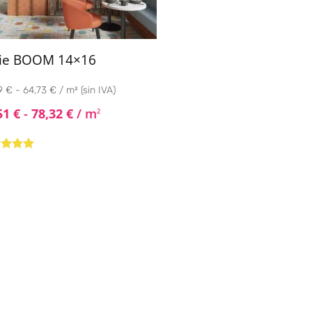
rie BOOM 14×16
 € - 64,73 € / m² (sin IVA)
51
€
-
78,32
€
/ m
2
rado con
de 5