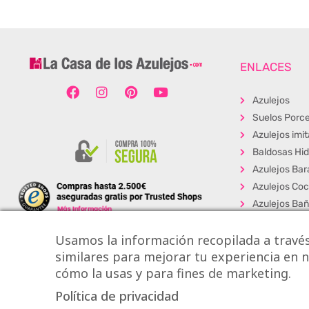
ENLACES
Azulejos
Suelos Porce
Azulejos imi
Baldosas Hid
Azulejos Bar
Azulejos Coc
Azulejos Ba
Baldosas Ext
Usamos la información recopilada a través
Porcelánico
similares para mejorar tu experiencia en nu
Suelos Viníli
cómo la usas y para fines de marketing.
Los + Vendi
Política de privacidad
Copyright © Onlytile