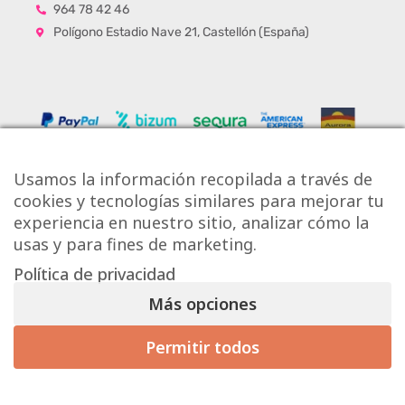
964 78 42 46
Polígono Estadio Nave 21, Castellón (España)
Usamos la información recopilada a través de
cookies y tecnologías similares para mejorar tu
experiencia en nuestro sitio, analizar cómo la
usas y para fines de marketing.
Política de privacidad
Copyright © Onlytiles S.L.
Más opciones
La Casa de los Azulejos ®
Permitir todos
Mis preferencias de consentimiento
Diseño Web
Aviso Legal