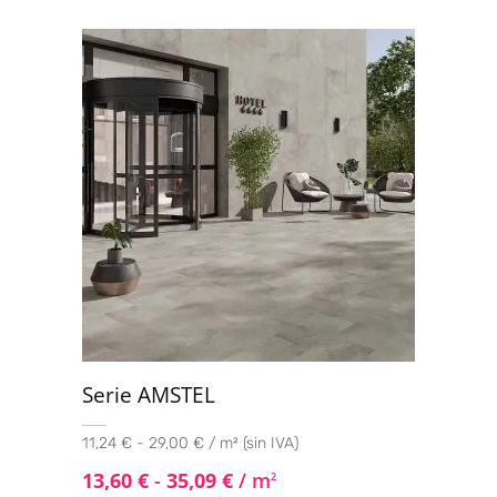
Serie AMSTEL
11,24 € - 29,00 € / m² (sin IVA)
13,60
€
-
35,09
€
/ m
2