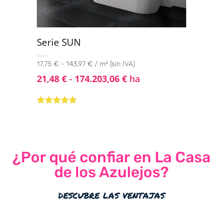
Serie SUN
17,75 € - 143,97 € / m² (sin IVA)
21,48
€
-
174.203,06
€
ha
Valorado
con
4.67
de
5
¿Por qué confiar en La Casa
de los Azulejos?
descubre las ventajas