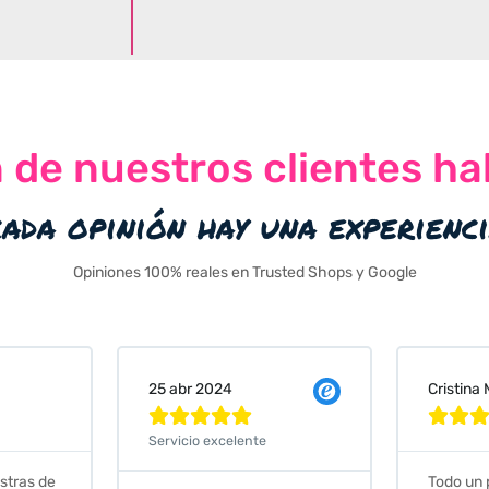
n de nuestros clientes ha
cada opinión hay una experienc
Opiniones 100% reales en Trusted Shops y Google
Cristina Martin Serrano
Vanessa







Todo un placer comprar en
Excelent