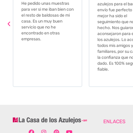
Muy amables, con
azulejos para el baño. El
buena disponibilid
envío fue perfecto pero lo
darte opciones y
mejor ha sido el
soluciones. fantás
seguimiento que nos han
relación calidad-pr
hecho. Nos guiaron y
Gracias por todo
aconsejaron para escoger
los azulejos. Lo aconsejo a
todos mis amigos y
familiares, por su calidad y
la confianza que nos han
dado. Es 100% seguro y
fiable.
ENLACES