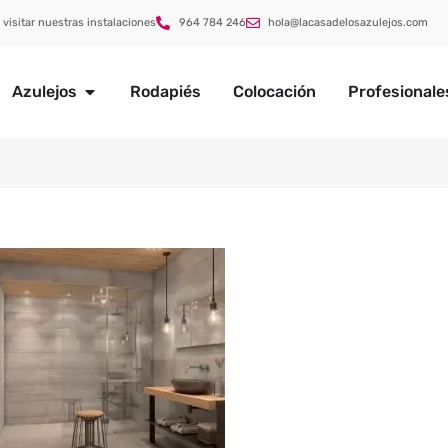
 visitar nuestras instalaciones
964 784 246
hola@lacasadelosazulejos.com
Azulejos
Rodapiés
Colocación
Profesionale