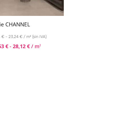
rie CHANNEL
 € - 23,24 € / m² (sin IVA)
53
€
-
28,12
€
/ m
2