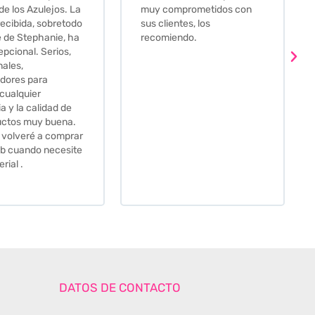
prometidos con
comprar alguna baldosa
tes, los
este és el sitio indicado! Yo
ndo.
pedi una muestra y me
llego muy rapidoy super
bien envasada. Luego
procedí a pedirlas todas y
me lo pusieron muy facil.
Hasta el transportista me
llamo varias veces para
tenerlo todo listo en el
momento de la entrega.
Los recomiendo sin lugar a
duda.
DATOS DE CONTACTO