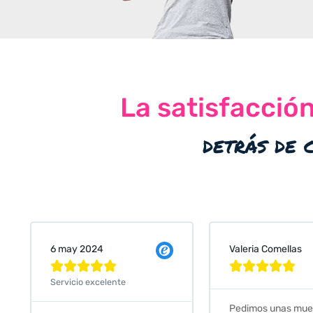
La satisfacció
detrás de 
Valeria Comellas
25 abr 2024










Servicio excelente
Pedimos unas muestras de