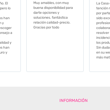
 muy
La Casa de los Azulejos. La
muy com
ad para
tención recibida, sobretodo
sus clien
por parte de Stephanie, ha
recomie
tica
sido excepcional. Serios,
ecio.
profesionales,
colaboradores para
resolver cualquier
incidencia y la calidad de
los productos muy buena.
Sin duda volveré a comprar
en su web cuando necesite
más material .
INFORMACIÓN