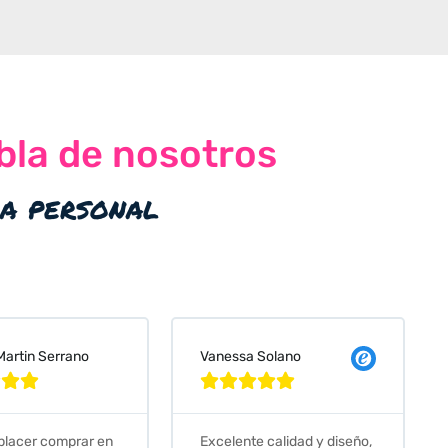
bla de nosotros
ia personal
 Solano
Judit Bonet Pardell








e calidad y diseño,
Que decir, si teneis que