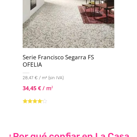
Serie Francisco Segarra FS
OFELIA
28,47 € / m² (sin IVA)
34,45
€
/ m
2
Valorado
con
4.00
de 5
¿Por qué confiar en La Casa