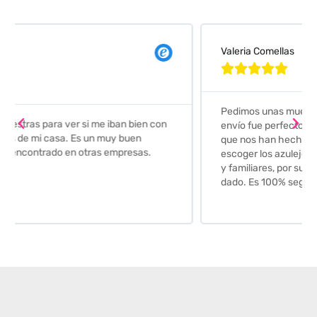
Valeria Comellas





Pedimos unas muestras de azulejos para el baño. El
envío fue perfecto pero lo mejor ha sido el seguimiento
que nos han hecho. Nos guiaron y aconsejaron para
escoger los azulejos. Lo aconsejo a todos mis amigos
y familiares, por su calidad y la confianza que nos han
dado. Es 100% seguro y fiable.