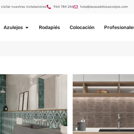
 visitar nuestras instalaciones
964 784 246
hola@lacasadelosazulejos.com
Azulejos
Rodapiés
Colocación
Profesionale