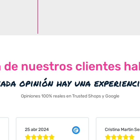
n de nuestros clientes ha
cada opinión hay una experienc
Opiniones 100% reales en Trusted Shops y Google
Cristina Martin Serrano
Vanessa






