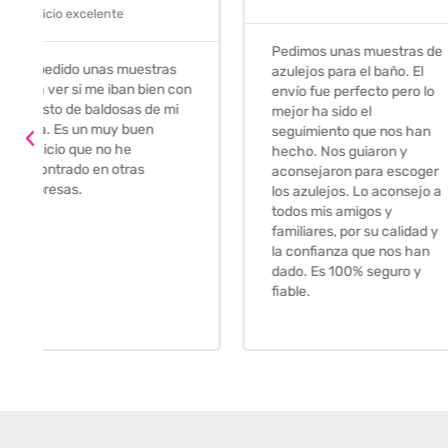
Servicio excelente
Pedimos unas muestras de
Muy amables, con
azulejos para el baño. El
buena disponibilid
envío fue perfecto pero lo
darte opciones y
mejor ha sido el
soluciones. fantás
seguimiento que nos han
relación calidad-pr
hecho. Nos guiaron y
Gracias por todo
aconsejaron para escoger
los azulejos. Lo aconsejo a
todos mis amigos y
familiares, por su calidad y
la confianza que nos han
dado. Es 100% seguro y
fiable.