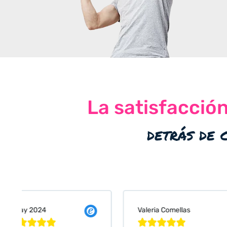
La satisfacció
detrás de 
Valeria Comellas
25 abr 2024









