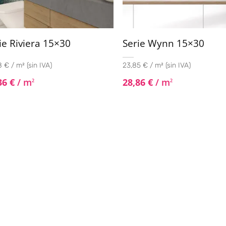
ie Riviera 15×30
Serie Wynn 15×30
 € / m² (sin IVA)
23,85 € / m² (sin IVA)
36
€
/ m
28,86
€
/ m
2
2