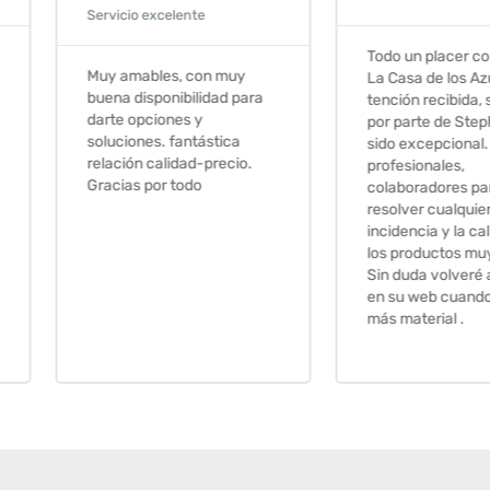
Todo un placer comprar en
Excelent
 muy
La Casa de los Azulejos. La
muy com
ad para
tención recibida, sobretodo
sus clien
por parte de Stephanie, ha
recomie
tica
sido excepcional. Serios,
ecio.
profesionales,
colaboradores para
resolver cualquier
incidencia y la calidad de
los productos muy buena.
Sin duda volveré a comprar
en su web cuando necesite
más material .