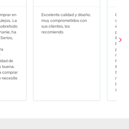
e calidad y diseño,
Que decir, si teneis que
prometidos con
comprar alguna baldosa
tes, los
este és el sitio indicado! Yo
ndo.
pedi una muestra y me
llego muy rapidoy super
bien envasada. Luego
procedí a pedirlas todas y
me lo pusieron muy facil.
Hasta el transportista me
llamo varias veces para
tenerlo todo listo en el
momento de la entrega.
Los recomiendo sin lugar a
duda.