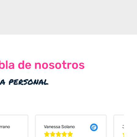
bla de nosotros
ia personal
 Solano
Judit Bonet Pardell







