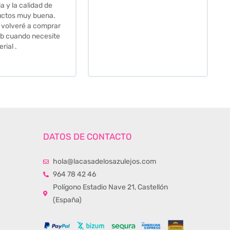
Hasta el transportista me
llamo varias veces para
tenerlo todo listo en el
momento de la entrega.
Los recomiendo sin lugar a
duda.
DATOS DE CONTACTO
hola@lacasadelosazulejos.com
964 78 42 46
Polígono Estadio Nave 21, Castellón
(España)