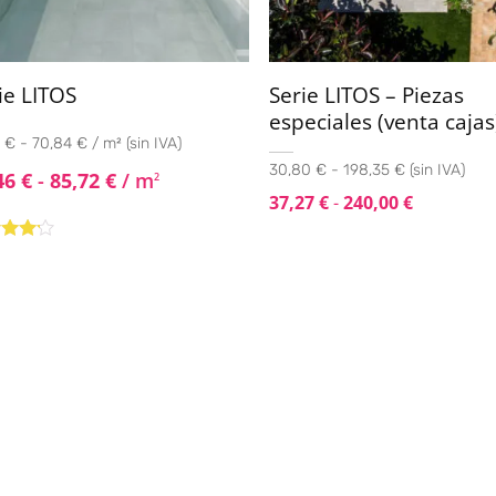
ie LITOS
Serie LITOS – Piezas
especiales (venta cajas
 € - 70,84 € / m² (sin IVA)
30,80 € - 198,35 € (sin IVA)
46
€
-
85,72
€
/ m
2
37,27
€
-
240,00
€
rado
4.00