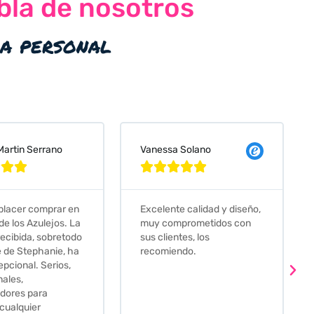
bla de nosotros
ia personal
 Solano
Judit Bonet Pardell








e calidad y diseño,
Que decir, si teneis que
prometidos con
comprar alguna baldosa
tes, los
este és el sitio indicado! Yo
ndo.
pedi una muestra y me
llego muy rapidoy super
bien envasada. Luego
procedí a pedirlas todas y
me lo pusieron muy facil.