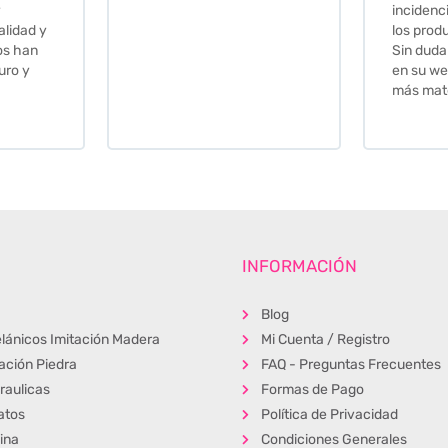
incidencia y la calidad de
los productos muy buena.
Sin duda volveré a comprar
en su web cuando necesite
más material .
INFORMACIÓN
Blog
lánicos Imitación Madera
Mi Cuenta / Registro
tación Piedra
FAQ - Preguntas Frecuentes
raulicas
Formas de Pago
atos
Política de Privacidad
ina
Condiciones Generales