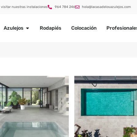
 visitar nuestras instalaciones
964 784 246
hola@lacasadelosazulejos.com
Azulejos
Rodapiés
Colocación
Profesionale