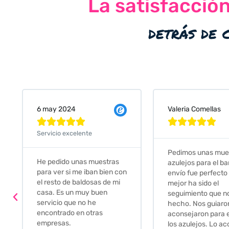
La satisfacció
detrás de 
Valeria Comellas
25 abr 2024










Servicio excelente
Pedimos unas muestras de
Muy amables, con
azulejos para el baño. El
buena disponibilid
envío fue perfecto pero lo
darte opciones y
mejor ha sido el
soluciones. fantás
seguimiento que nos han
relación calidad-pr
hecho. Nos guiaron y
Gracias por todo
aconsejaron para escoger
los azulejos. Lo aconsejo a