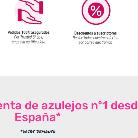
venta de azulejos nº1 des
España*
*datos Semrush