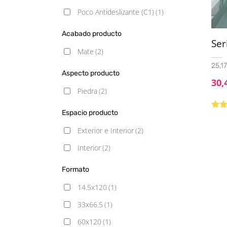
Poco Antideslizante (C1)
(1)
Acabado producto
Ser
Mate
(2)
25,17
Aspecto producto
30,
Piedra
(2)
Espacio producto
Valo
con
Exterior e Interior
(2)
de 5
Interior
(2)
Formato
14.5x120
(1)
33x66.5
(1)
60x120
(1)