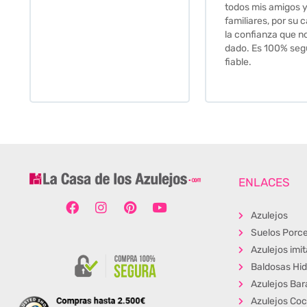
todos mis amigos y
familiares, por su calidad y
la confianza que nos han
dado. Es 100% seguro y
fiable.
ENLACES
Azulejos
Suelos Porce
Azulejos imi
Baldosas Hid
Azulejos Bar
Azulejos Coc