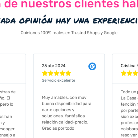
n de nuestros clientes ha
cada opinión hay una experienc
Opiniones 100% reales en Trusted Shops y Google
Cristina Martin Serrano
Vanessa







Todo un placer comprar en
Excelent
 muy
La Casa de los Azulejos. La
muy com
ad para
tención recibida, sobretodo
sus clien
por parte de Stephanie, ha
recomie
tica
sido excepcional. Serios,
ecio.
profesionales,
colaboradores para
resolver cualquier