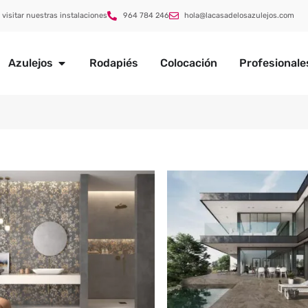
 visitar nuestras instalaciones
964 784 246
hola@lacasadelosazulejos.com
Azulejos
Rodapiés
Colocación
Profesionale