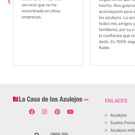
relación calidad-pr
hecho. Nos guiaron y
Gracias por todo
aconsejaron para escoger
los azulejos. Lo aconsejo a
todos mis amigos y
familiares, por su calidad y
la confianza que nos han
dado. Es 100% seguro y
fiable.
ENLACES
Azulejos
Suelos Porce
Azulejos imi