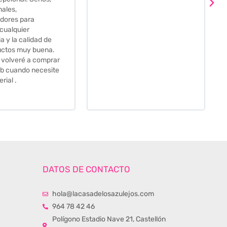
bien envasada. Luego
procedí a pedirlas todas y
me lo pusieron muy facil.
Hasta el transportista me
llamo varias veces para
tenerlo todo listo en el
momento de la entrega.
Los recomiendo sin lugar a
duda.
DATOS DE CONTACTO
hola@lacasadelosazulejos.com
964 78 42 46
Polígono Estadio Nave 21, Castellón