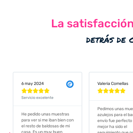
La satisfacció
detrás de 
Valeria Comellas
25 abr 2024










Servicio excelente
Pedimos unas muestras de
Muy amables, con
azulejos para el baño. El
buena disponibilid
envío fue perfecto pero lo
darte opciones y
mejor ha sido el
soluciones. fantás
seguimiento que nos han