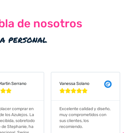
bla de nosotros
ia personal
 Solano
Judit Bonet Pardell








e calidad y diseño,
Que decir, si teneis que
prometidos con
comprar alguna baldosa
tes, los
este és el sitio indicado! Yo
ndo.
pedi una muestra y me
llego muy rapidoy super