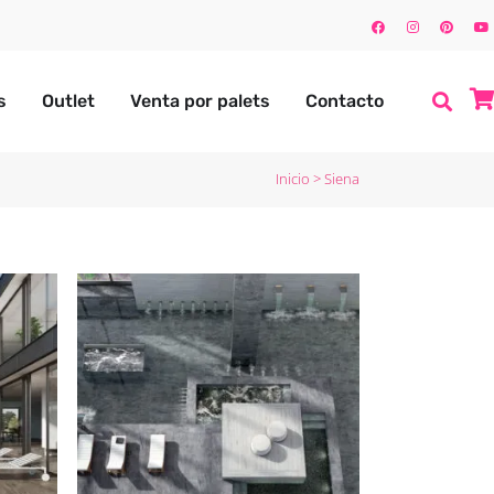
s
Outlet
Venta por palets
Contacto
Inicio
>
Siena