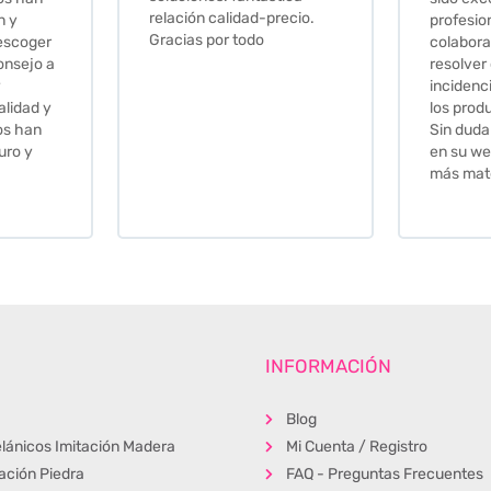
ecio.
profesionales,
colaboradores para
resolver cualquier
incidencia y la calidad de
los productos muy buena.
Sin duda volveré a comprar
en su web cuando necesite
más material .
INFORMACIÓN
Blog
lánicos Imitación Madera
Mi Cuenta / Registro
tación Piedra
FAQ - Preguntas Frecuentes