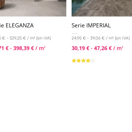
rie ELEGANZA
Serie IMPERIAL
 € - 329,25 € / m² (sin IVA)
24,95 € - 39,06 € / m² (sin IVA)
71
€
-
398,39
€
/ m
30,19
€
-
47,26
€
/ m
2
2
Valorado
con
4.00
de 5