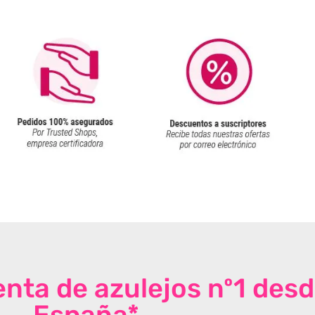
venta de azulejos nº1 des
España*