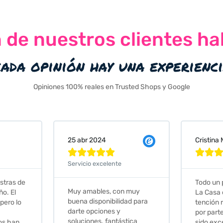
n de nuestros clientes ha
cada opinión hay una experienc
Opiniones 100% reales en Trusted Shops y Google
Cristina Martin Serrano
Vanessa







Todo un placer comprar en
Excelent
 muy
La Casa de los Azulejos. La
muy com
ad para
tención recibida, sobretodo
sus clien
por parte de Stephanie, ha
recomie
tica
sido excepcional. Serios,