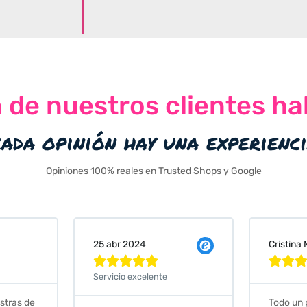
n de nuestros clientes ha
cada opinión hay una experienc
Opiniones 100% reales en Trusted Shops y Google
Cristina Martin Serrano
Vanessa







Todo un placer comprar en
Excelent