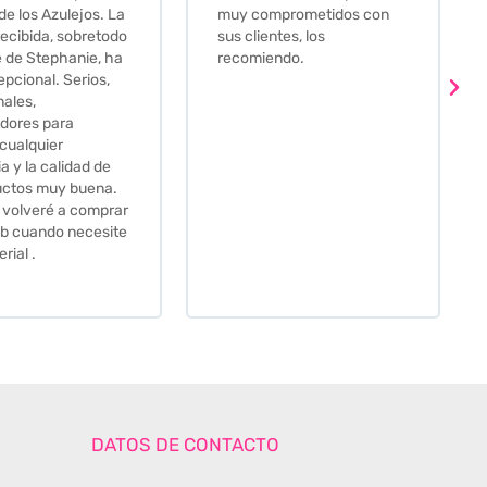
prometidos con
comprar alguna baldosa
tes, los
este és el sitio indicado! Yo
ndo.
pedi una muestra y me
llego muy rapidoy super
bien envasada. Luego
procedí a pedirlas todas y
me lo pusieron muy facil.
Hasta el transportista me
llamo varias veces para
tenerlo todo listo en el
momento de la entrega.
Los recomiendo sin lugar a
duda.
DATOS DE CONTACTO