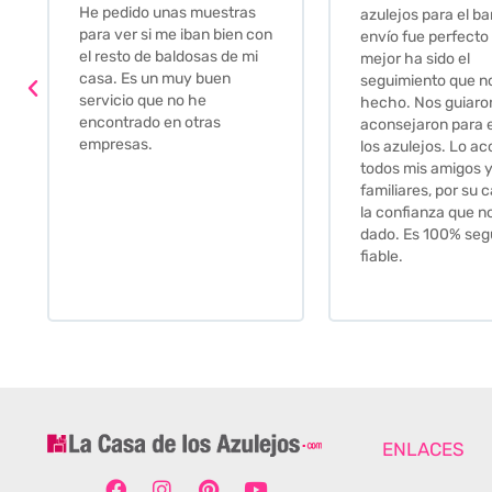
Muy amables, con
azulejos para el baño. El
buena disponibilid
envío fue perfecto pero lo
darte opciones y
mejor ha sido el
soluciones. fantás
seguimiento que nos han
relación calidad-pr
hecho. Nos guiaron y
Gracias por todo
aconsejaron para escoger
los azulejos. Lo aconsejo a
todos mis amigos y
familiares, por su calidad y
la confianza que nos han
dado. Es 100% seguro y
fiable.
ENLACES