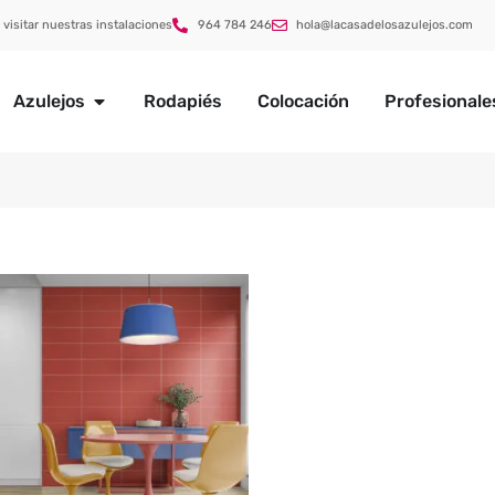
 visitar nuestras instalaciones
964 784 246
hola@lacasadelosazulejos.com
Azulejos
Rodapiés
Colocación
Profesionale