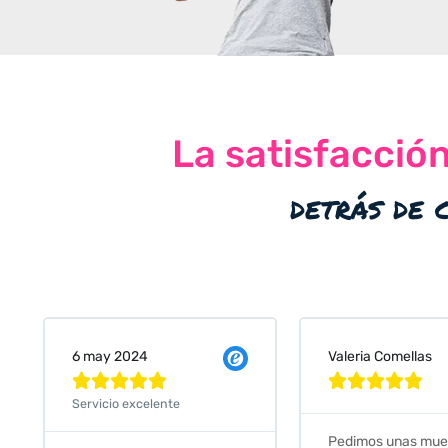
La satisfacció
detrás de 
Valeria Comellas
25 abr 2024










Servicio excelente
Pedimos unas muestras de