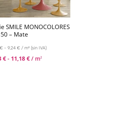
rie SMILE MONOCOLORES
50 – Mate
€ - 9,24 € / m² (sin IVA)
3
€
-
11,18
€
/ m
2