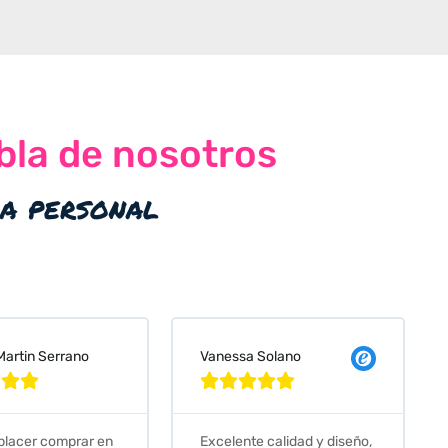
bla de nosotros
ia personal
 Solano
Judit Bonet Pardell








e calidad y diseño,
Que decir, si teneis que