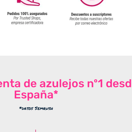
venta de azulejos nº1 des
España*
*datos Semrush