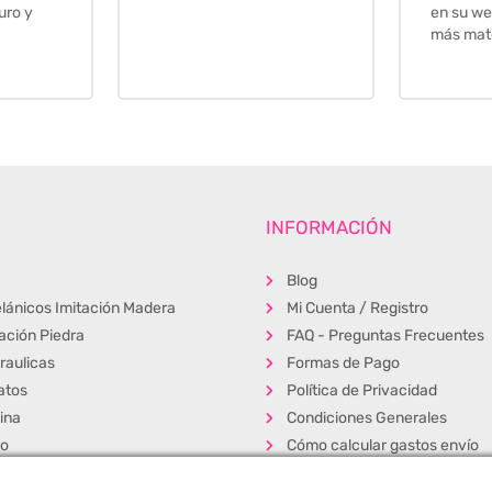
en su web cuando necesite
más material .
INFORMACIÓN
Blog
lánicos Imitación Madera
Mi Cuenta / Registro
tación Piedra
FAQ - Preguntas Frecuentes
raulicas
Formas de Pago
atos
Política de Privacidad
ina
Condiciones Generales
ño
Cómo calcular gastos envío
erior
Muestras