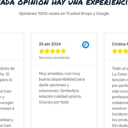
cada opinión hay una experienc
Opiniones 100% reales en Trusted Shops y Google
Cristina Martin Serrano
Vanessa







Todo un placer comprar en
Excelent
 muy
La Casa de los Azulejos. La
muy com
ad para
tención recibida, sobretodo
sus clien
por parte de Stephanie, ha
recomie
tica
sido excepcional. Serios,
ecio.
profesionales,
colaboradores para
resolver cualquier
incidencia y la calidad de
los productos muy buena.
Sin duda volveré a comprar