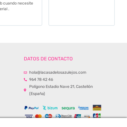
momento de la entrega.
Los recomiendo sin lugar a
duda.
DATOS DE CONTACTO
hola@lacasadelosazulejos.com
964 78 42 46
Polígono Estadio Nave 21, Castellón
(España)