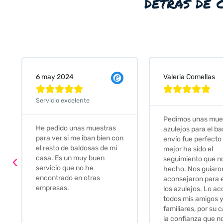
detrás de 
Valeria Comellas
25 abr 2024










Servicio excelente
Pedimos unas muestras de
Muy amables, con
azulejos para el baño. El
buena disponibilid
envío fue perfecto pero lo
darte opciones y
mejor ha sido el
soluciones. fantás
seguimiento que nos han
relación calidad-pr
hecho. Nos guiaron y
Gracias por todo
aconsejaron para escoger
los azulejos. Lo aconsejo a
todos mis amigos y
familiares, por su calidad y
la confianza que nos han