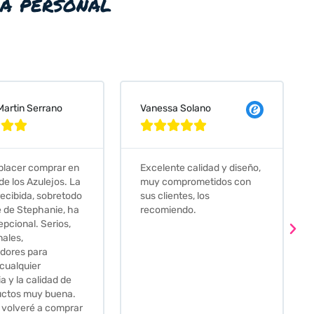
ia personal
 Solano
Judit Bonet Pardell








e calidad y diseño,
Que decir, si teneis que
prometidos con
comprar alguna baldosa
tes, los
este és el sitio indicado! Yo
ndo.
pedi una muestra y me
llego muy rapidoy super
bien envasada. Luego
procedí a pedirlas todas y
me lo pusieron muy facil.
Hasta el transportista me
llamo varias veces para
tenerlo todo listo en el