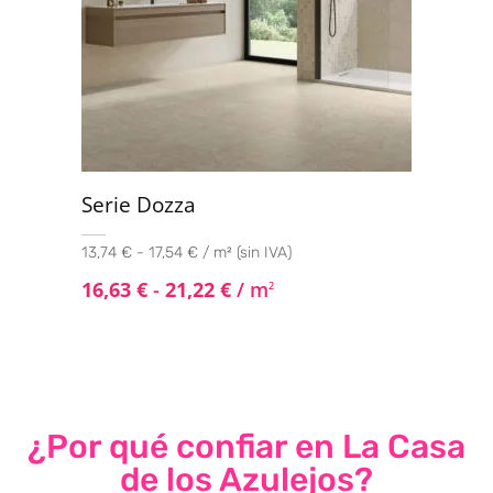
Serie Dozza
13,74 € - 17,54 € / m² (sin IVA)
16,63
€
-
21,22
€
/ m
2
¿Por qué confiar en La Casa
de los Azulejos?