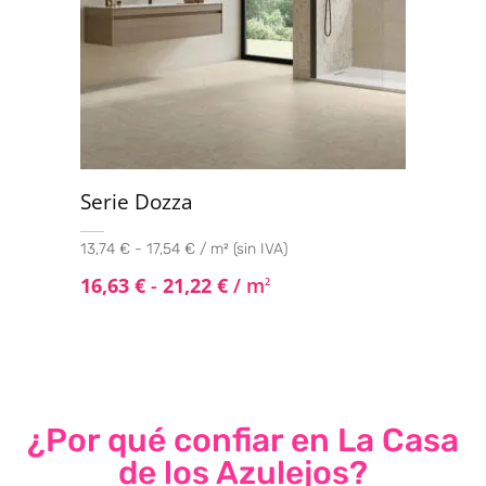
Serie Dozza
13,74 € - 17,54 € / m² (sin IVA)
16,63
€
-
21,22
€
/ m
2
¿Por qué confiar en La Casa
de los Azulejos?