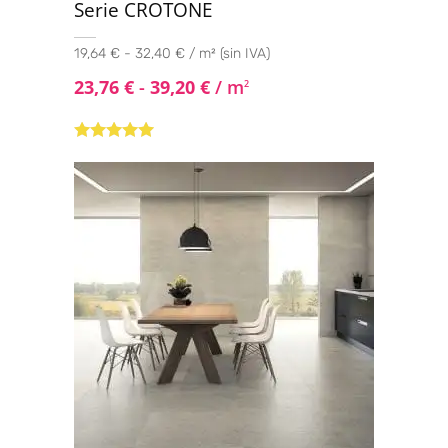
Serie CROTONE
19,64 € - 32,40 € / m² (sin IVA)
23,76
€
-
39,20
€
/ m
2
Valorado con
5.00
de 5