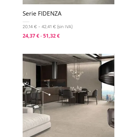
Serie FIDENZA
20,14 € - 42,41 € (sin IVA)
24,37
€
-
51,32
€